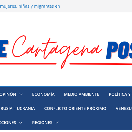
 la muerte de preso político en
 mujeres, niñas y migrantes en
resión y su región finalmente
ía hacia la recuperación
o ambiental en México
OPINÓN
ECONOMÍA
MEDIO AMBIENTE
POLÍTICA Y
RUSIA – UCRANIA
CONFLICTO ORIENTE PRÓXIMO
VENEZU
CCIONES
REGIONES