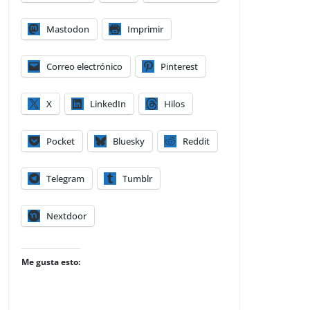
Mastodon
Imprimir
Correo electrónico
Pinterest
X
LinkedIn
Hilos
Pocket
Bluesky
Reddit
Telegram
Tumblr
Nextdoor
Me gusta esto: