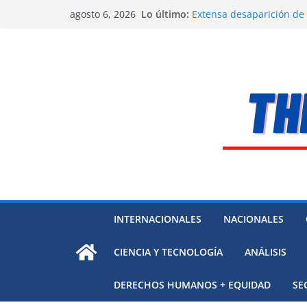
Alarma a expertos de ONU
Saltar
Lo último:
Venezuela
agosto 6, 2026
al
Extensa desaparición de
México
contenido
El océano Pacífico bajo p
respaldada con pruebas
El largo camino de Hungr
Residuos mineros, riesg
INTERNACIONALES
NACIONALES
CIENCIA Y TECNOLOGÍA
ANÁLISIS
DERECHOS HUMANOS + EQUIDAD
SE