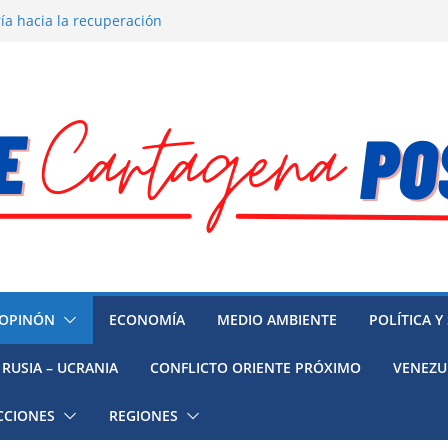
ía hacia la recuperación
o ambiental en México
 la muerte de preso político en
mujeres, niñas y migrantes en
resión y su región finalmente
OPINÓN
ECONOMÍA
MEDIO AMBIENTE
POLÍTICA Y
RUSIA – UCRANIA
CONFLICTO ORIENTE PRÓXIMO
VENEZU
CCIONES
REGIONES