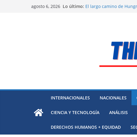
Saltar
Lo último:
El largo camino de Hungr
agosto 6, 2026
al
Residuos mineros, riesg
Alarma a expertos de ONU
contenido
Venezuela
Extensa desaparición de 
México
El océano Pacífico bajo p
respaldada con pruebas
INTERNACIONALES
NACIONALES
CIENCIA Y TECNOLOGÍA
ANÁLISIS
DERECHOS HUMANOS + EQUIDAD
SE