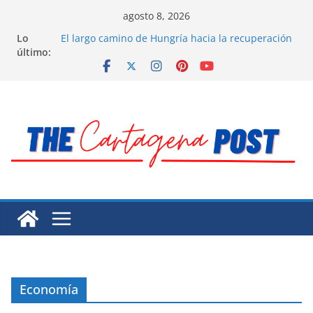
Saltar
agosto 8, 2026
al
Lo
El largo camino de Hungría hacia la recuperación
contenido
último:
Residuos mineros, riesgo ambiental en México
Alarma a expertos de ONU la muerte de preso
político en Venezuela
Extensa desaparición de mujeres, niñas y
migrantes en México
El océano Pacífico bajo presión y su región
finalmente respaldada con pruebas
Economía