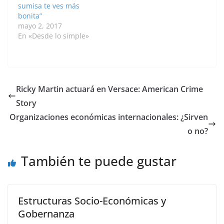
sumisa te ves más
esforzarte más…
son…
bonita”
mayo 2, 2017
En «Desde lo simple»
Ricky Martin actuará en Versace: American Crime
Story
Organizaciones económicas internacionales: ¿Sirven
o no?
También te puede gustar
Estructuras Socio-Económicas y
Gobernanza