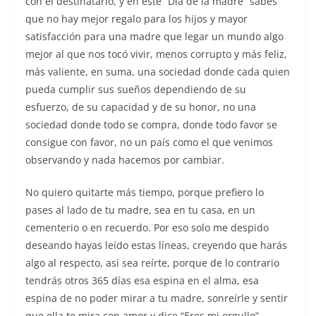
con el destinatario, y en este “Día de la madre” sabes
que no hay mejor regalo para los hijos y mayor
satisfacción para una madre que legar un mundo algo
mejor al que nos tocó vivir, menos corrupto y más feliz,
más valiente, en suma, una sociedad donde cada quien
pueda cumplir sus sueños dependiendo de su
esfuerzo, de su capacidad y de su honor, no una
sociedad donde todo se compra, donde todo favor se
consigue con favor, no un país como el que venimos
observando y nada hacemos por cambiar.
No quiero quitarte más tiempo, porque prefiero lo
pases al lado de tu madre, sea en tu casa, en un
cementerio o en recuerdo. Por eso solo me despido
deseando hayas leído estas líneas, creyendo que harás
algo al respecto, así sea reírte, porque de lo contrario
tendrás otros 365 días esa espina en el alma, esa
espina de no poder mirar a tu madre, sonreírle y sentir
que ella te mira con amor y dice “Eres mi orgullo”.