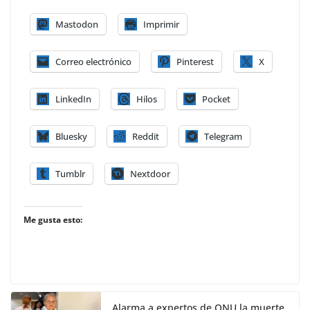
Mastodon
Imprimir
Correo electrónico
Pinterest
X
LinkedIn
Hilos
Pocket
Bluesky
Reddit
Telegram
Tumblr
Nextdoor
Me gusta esto:
Alarma a expertos de ONU la muerte