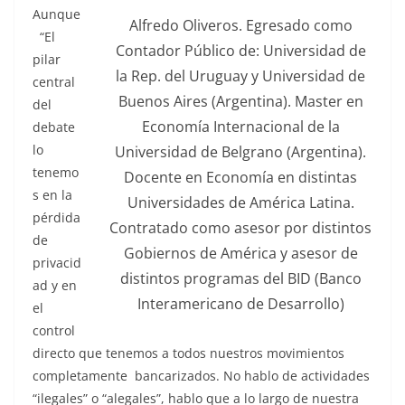
Aunque
Alfredo Oliveros. Egresado como
“El
Contador Público de: Universidad de
pilar
la Rep. del Uruguay y Universidad de
central
Buenos Aires (Argentina). Master en
del
Economía Internacional de la
debate
lo
Universidad de Belgrano (Argentina).
tenemo
Docente en Economía en distintas
s en la
Universidades de América Latina.
pérdida
Contratado como asesor por distintos
de
Gobiernos de América y asesor de
privacid
distintos programas del BID (Banco
ad y en
Interamericano de Desarrollo)
el
control
directo que tenemos a todos nuestros movimientos
completamente bancarizados. No hablo de actividades
“ilegales” o “alegales”, hablo que a lo largo de nuestra