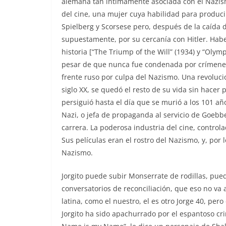
alemana tan íntimamente asociada con el Nazis
del cine, una mujer cuya habilidad para producir
Spielberg y Scorsese pero, después de la caída 
supuestamente, por su cercanía con Hitler. Habe
historia [“The Triump of the Will” (1934) y “Olymp
pesar de que nunca fue condenada por crímenes
frente ruso por culpa del Nazismo. Una revolucio
siglo XX, se quedó el resto de su vida sin hacer 
persiguió hasta el día que se murió a los 101 a
Nazi, o jefa de propaganda al servicio de Goebbe
carrera. La poderosa industria del cine, control
Sus películas eran el rostro del Nazismo, y, por 
Nazismo.
Jorgito puede subir Monserrate de rodillas, pue
conversatorios de reconciliación, que eso no va a 
latina, como el nuestro, el es otro Jorge 40, pero
Jorgito ha sido apachurrado por el espantoso cr