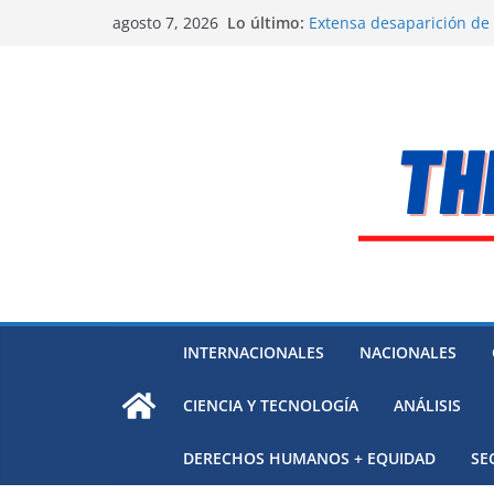
Alarma a expertos de ONU
Saltar
Lo último:
agosto 7, 2026
Venezuela
al
Extensa desaparición de
México
contenido
El océano Pacífico bajo p
respaldada con pruebas
El largo camino de Hungr
Residuos mineros, riesg
INTERNACIONALES
NACIONALES
CIENCIA Y TECNOLOGÍA
ANÁLISIS
DERECHOS HUMANOS + EQUIDAD
SE