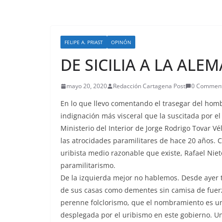
FELIPE A. PRIAST
OPINÓN
DE SICILIA A LA ALE
mayo 20, 2020
Redacción Cartagena Post
0 Commen
En lo que llevo comentando el trasegar del hom
indignación más visceral que la suscitada por 
Ministerio del Interior de Jorge Rodrigo Tovar Vél
las atrocidades paramilitares de hace 20 años. 
uribista medio razonable que existe, Rafael Nieto
paramilitarismo.
De la izquierda mejor no hablemos. Desde ayer 
de sus casas como dementes sin camisa de fuerz
perenne folclorismo, que el nombramiento es u
desplegada por el uribismo en este gobierno. Un