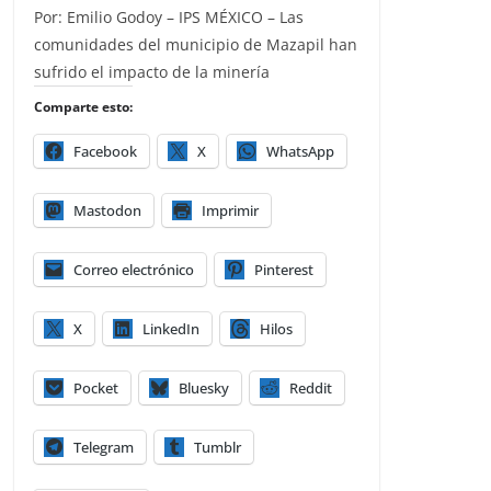
Por: Emilio Godoy – IPS MÉXICO – Las
comunidades del municipio de Mazapil han
sufrido el impacto de la minería
Comparte esto:
Facebook
X
WhatsApp
Mastodon
Imprimir
Correo electrónico
Pinterest
X
LinkedIn
Hilos
Pocket
Bluesky
Reddit
Telegram
Tumblr