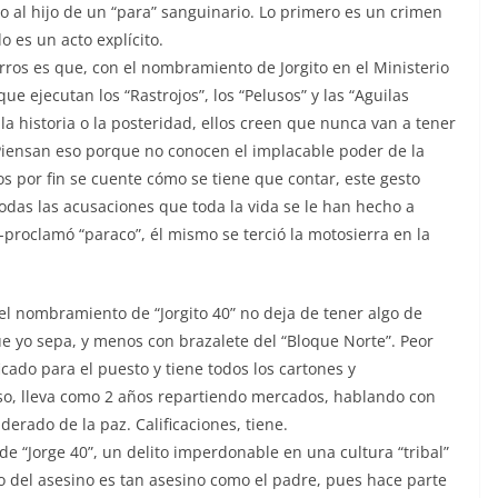
no al hijo de un “para” sanguinario. Lo primero es un crimen
 es un acto explícito.
rros es que, con el nombramiento de Jorgito en el Ministerio
ue ejecutan los “Rastrojos”, los “Pelusos” y las “Aguilas
la historia o la posteridad, ellos creen que nunca van a tener
 Piensan eso porque no conocen el implacable poder de la
os por fin se cuente cómo se tiene que contar, este gesto
das las acusaciones que toda la vida se le han hecho a
roclamó “paraco”, él mismo se terció la motosierra en la
el nombramiento de “Jorgito 40” no deja de tener algo de
e yo sepa, y menos con brazalete del “Bloque Norte”. Peor
cado para el puesto y tiene todos los cartones y
so, lleva como 2 años repartiendo mercados, hablando con
derado de la paz. Calificaciones, tiene.
o de “Jorge 40”, un delito imperdonable en una cultura “tribal”
ijo del asesino es tan asesino como el padre, pues hace parte