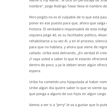
Name is my Name”, le dice un personaje de Shak
nombre”. Jorge Rodrigo Tovar lleva el nombre de 
Pero Jorgito no es el culpable de lo que está pa
poner en ese puesto para que, ahora que salga de
historia. El verdadero responsable de esta indi
siquiera Jorge 40, es su facilitador político, Alv
rehabilitarse a su vez él, y en el proceso, silen
para que no hablara, y ahora que viene de regre
callado. Uribe está delirando. ¿En verdad él cre
¡Y vaya usted a saber lo que le estarán ofrecie
dentro de poco, y ya le deben tener algún ofreci
espera.
Uribe ha cometido una hijoputada al haber nombr
Uribe algún día quiere saber lo que se siente q
que ponga a alguno de sus hijos en algún cargo 
Vamos a ver si a “Jerry” le va a gustar que lo pu