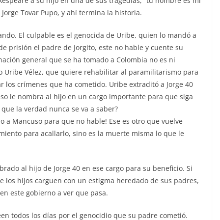
espeare a su hijo en una de sus tragedias, “tu nombre es mi
Jorge Tovar Pupo, y ahí termina la historia.
sando. El culpable es el genocida de Uribe, quien lo mandó a
 prisión el padre de Jorgito, este no hable y cuente su
gnación general que se ha tomado a Colombia no es ni
aro Uribe Vélez, que quiere rehabilitar al paramilitarismo para
ciar los crímenes que ha cometido. Uribe extraditó a Jorge 40
so le nombra al hijo en un cargo importante para que siga
e que la verdad nunca se va a saber?
ndo a Mancuso para que no hable! Ese es otro que vuelve
miento para acallarlo, sino es la muerte misma lo que le
ado al hijo de Jorge 40 en ese cargo para su beneficio. Si
ue los hijos carguen con un estigma heredado de sus padres,
en este gobierno a ver que pasa.
teen todos los días por el genocidio que su padre cometió.