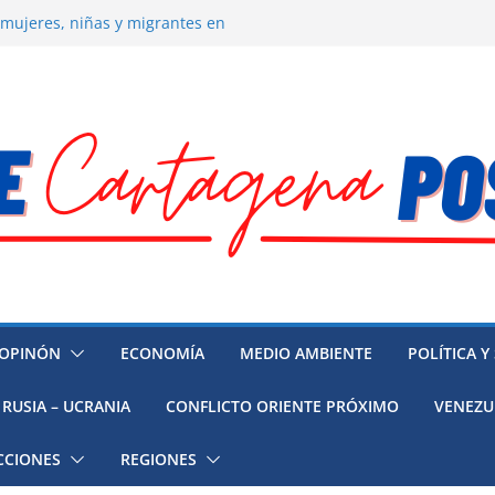
 la muerte de preso político en
 mujeres, niñas y migrantes en
resión y su región finalmente
ía hacia la recuperación
o ambiental en México
OPINÓN
ECONOMÍA
MEDIO AMBIENTE
POLÍTICA Y
RUSIA – UCRANIA
CONFLICTO ORIENTE PRÓXIMO
VENEZU
CCIONES
REGIONES