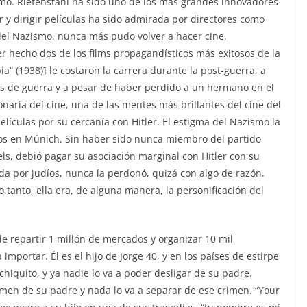
mo. Riefenstahl ha sido uno de los más grandes innovadores
 y dirigir películas ha sido admirada por directores como
del Nazismo, nunca más pudo volver a hacer cine,
r hecho dos de los films propagandísticos más exitosos de la
ia” (1938)] le costaron la carrera durante la post-guerra, a
 de guerra y a pesar de haber perdido a un hermano en el
naria del cine, una de las mentes más brillantes del cine del
películas por su cercanía con Hitler. El estigma del Nazismo la
ños en Múnich. Sin haber sido nunca miembro del partido
ls, debió pagar su asociación marginal con Hitler con su
ada por judíos, nunca la perdonó, quizá con algo de razón.
lo tanto, ella era, de alguna manera, la personificación del
de repartir 1 millón de mercados y organizar 10 mil
importar. Él es el hijo de Jorge 40, y en los países de estirpe
 chiquito, y ya nadie lo va a poder desligar de su padre.
imen de su padre y nada lo va a separar de ese crimen. “Your