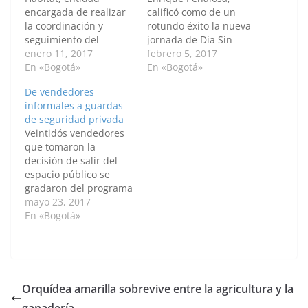
encargada de realizar
calificó como de un
la coordinación y
rotundo éxito la nueva
seguimiento del
jornada de Día Sin
urbanismo y
enero 11, 2017
Carro que se vivió ayer
febrero 5, 2017
habitabilidad en la
En «Bogotá»
en la ciudad, durante
En «Bogotá»
ciudad, adelantó
la cual se registraron
De vendedores
durante 2016 la
1’796.251 viajes en
informales a guardas
estrategia
bicicleta. Esta cifra fue
de seguridad privada
‘Desmarginalizar’, una
tres veces mayor a la
Veintidós vendedores
apuesta del alcalde de
que, en promedio, se
que tomaron la
Enrique Peñalosa para
registra en un…
decisión de salir del
construir una ‘Bogotá
espacio público se
Mejor Para Todos’ y
gradaron del programa
este es su balance:
en Fundamentación en
mayo 23, 2017
Legalización de
Vigilancia y Seguridad
En «Bogotá»
barrios: Durante 2016,
Privada. Este programa
la…
de la Alcaldía Mayor de
Bogotá, a través del
Instituto para la
Economía Social – IPES,
Orquídea amarilla sobrevive entre la agricultura y la
les ofreció una
ganadería