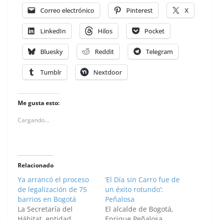
Correo electrónico
Pinterest
X
LinkedIn
Hilos
Pocket
Bluesky
Reddit
Telegram
Tumblr
Nextdoor
Me gusta esto:
Cargando...
Relacionado
Ya arrancó el proceso
‘El Día sin Carro fue de
de legalización de 75
un éxito rotundo’:
barrios en Bogotá
Peñalosa
La Secretaría del
El alcalde de Bogotá,
Hábitat, entidad
Enrique Peñalosa,