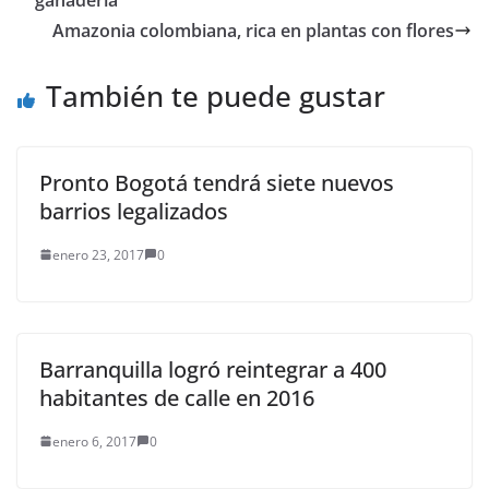
alternativa para
mejorar sus ingresos y
Amazonia colombiana, rica en plantas con flores
su…
También te puede gustar
Pronto Bogotá tendrá siete nuevos
barrios legalizados
enero 23, 2017
0
Barranquilla logró reintegrar a 400
habitantes de calle en 2016
enero 6, 2017
0