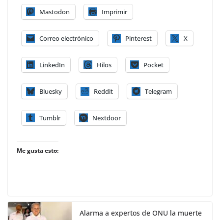
Mastodon
Imprimir
Correo electrónico
Pinterest
X
LinkedIn
Hilos
Pocket
Bluesky
Reddit
Telegram
Tumblr
Nextdoor
Me gusta esto:
Alarma a expertos de ONU la muerte