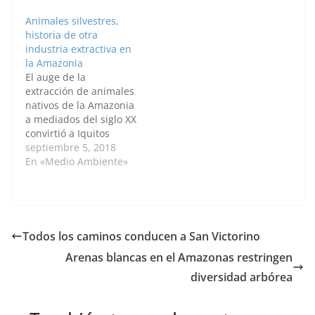
diferencia en
conclusión llegó el
Animales silvestres,
diversidad se debe a
estudiante Carlos
historia de otra
que las arenas
Hernán Gantiva
industria extractiva en
blancas, que parecen
Quintero, de la
la Amazonia
un complejo de islas,
Maestría en Ingeniería
El auge de la
tienen pocos
Ambiental de la
extracción de animales
nutrientes en
Universidad Nacional
nativos de la Amazonia
comparación con las
de Colombia (U.N.)
a mediados del siglo XX
tierras negras.…
Sede Palmira, quien
convirtió a Iquitos
expuso los…
(Perú), Leticia
septiembre 5, 2018
(Colombia), Manaus y
En «Medio Ambiente»
Belem (Brasil) en los
principales centros de
acopio de animales
silvestres de
Sudamérica, para
Todos los caminos conducen a San Victorino
abastecer tiendas de
Arenas blancas en el Amazonas restringen
mascotas, zoológicos,
universidades,
diversidad arbórea
institutos de
investigación científica