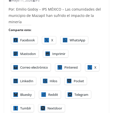
mayo 11, 2026
IPS
Por: Emilio Godoy – IPS MÉXICO – Las comunidades del
municipio de Mazapil han sufrido el impacto de la
minería
Comparte esto:
Facebook
X
WhatsApp
Mastodon
Imprimir
Correo electrónico
Pinterest
X
LinkedIn
Hilos
Pocket
Bluesky
Reddit
Telegram
Tumblr
Nextdoor