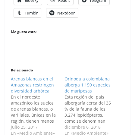
Bluesky
Reddit
Telegram
Tumblr
Nextdoor
Me gusta esto:
Relacionado
Arenas blancas en el
Orinoquia colombiana
Amazonas restringen
alberga 1.159 especies
diversidad arbórea
de mariposas
En el nordeste
Esta región del país
amazónico los suelos
albergaría cerca del 35
de arenas blancas, o
% de la fauna de los
varillales, únicas en la
3.274 lepidópteros,
región, tienen menos
como se denominan
especies vegetales que
julio 25, 2017
científicamente estos
diciembre 6, 2018
el resto del bosque. La
En «Medio Ambiente»
insectos. A esta
En «Medio Ambiente»