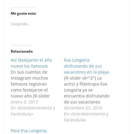
Me gusta esto:
Cargando...
Relacionado
Así festejaron el año
Eva Longoria
nuevo los famosos
disfrutando de sus
En sus cuentas de
vacaciones en la playa
Instagram muchos
[R-slider id="2"] La
famosos registran
actriz y filántropa Eva
como festejaron el
Longoria ya se
nuevo año [R-slider
encuentra disfrutando
id="3"]
enero 3, 2017
de sus vacaciones
En «Entretenimiento y
junto a su esposo el
diciembre 23, 2016
Farándula»
multimillonario
En «Entretenimiento y
mexicano José Bastón.
Farándula»
Generalmente sus
Para Eva Longoria,
destinos favoritos son