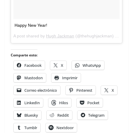
Happy New Year!
A post shared by
Hugh Jackman
(@thehughjackman) on
Jan 1
Comparte esto:
Facebook
X
WhatsApp
Mastodon
Imprimir
Correo electrónico
Pinterest
X
LinkedIn
Hilos
Pocket
Bluesky
Reddit
Telegram
Tumblr
Nextdoor