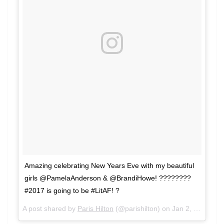
Amazing celebrating New Years Eve with my beautiful
girls @PamelaAnderson & @BrandiHowe! ????????
#2017 is going to be #LitAF! ?
A post shared by
Paris Hilton
(@parishilton) on
Jan 2, 2017 at 8:22am PST