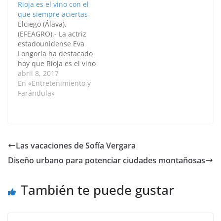
Rioja es el vino con el
la playa y ya en su
que siempre aciertas
cuenta de Instagram
Elciego (Álava),
Eva a subido
(EFEAGRO).- La actriz
momentos de sus
estadounidense Eva
vacaciones. Muestra
Longoria ha destacado
un tonificado cuerpo
hoy que Rioja es el vino
en bikini y la…
"con el que siempre
abril 8, 2017
aciertas" en una
En «Entretenimiento y
celebración o para
Farándula»
hacer un regalo y ha
asegurado que "es el
más refinado" en el
diseño de sus botellas
y etiquetas. Longoria
Las vacaciones de Sofía Vergara
se ha referido así…
Diseño urbano para potenciar ciudades montañosas
También te puede gustar