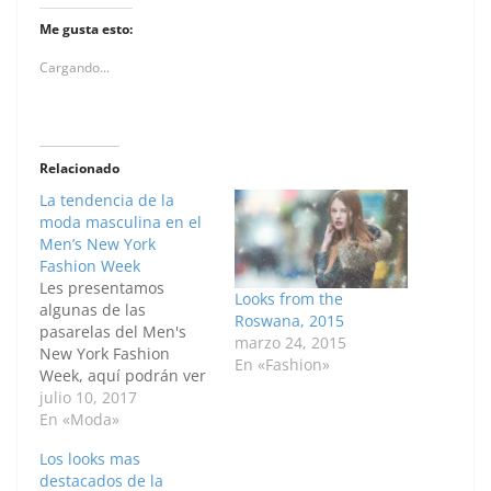
Me gusta esto:
Cargando...
Relacionado
La tendencia de la
moda masculina en el
Men’s New York
Fashion Week
Les presentamos
Looks from the
algunas de las
Roswana, 2015
pasarelas del Men's
marzo 24, 2015
New York Fashion
En «Fashion»
Week, aquí podrán ver
las últimas tendencias
julio 10, 2017
de la moda masculina.
En «Moda»
Diseñador David Hart:
Los looks mas
Embed from Getty
destacados de la
Images Modelos