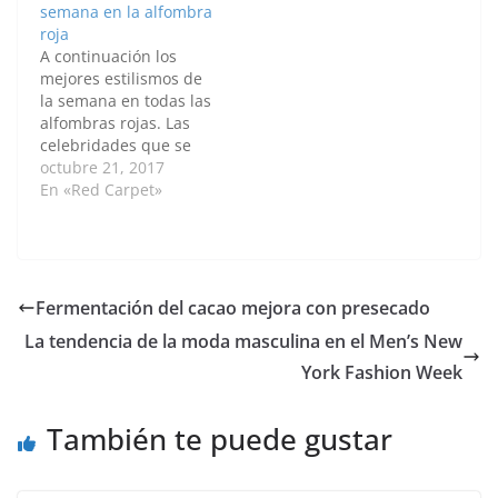
semana en la alfombra
posando para The
roja
Descendant Of Thieves
A continuación los
una presentación de
mejores estilismos de
Dune Studios Embed
la semana en todas las
from Getty Images
alfombras rojas. Las
Modelos posando para
celebridades que se
the Krammer &…
destacaron con looks
octubre 21, 2017
fantásticos. Emma
En «Red Carpet»
Stone asiste a la
presentación de
Headline Gala
Screening & UK de
'Killing of a Sacred
Fermentación del cacao mejora con presecado
Deer' durante el 61 °
La tendencia de la moda masculina en el Men’s New
BFI London Film
Festival en el Odeon…
York Fashion Week
También te puede gustar