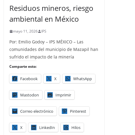
Residuos mineros, riesgo
ambiental en México
mayo 11, 2026
IPS
Por: Emilio Godoy – IPS MÉXICO – Las
comunidades del municipio de Mazapil han
sufrido el impacto de la minería
Comparte esto:
Facebook
X
WhatsApp
Mastodon
Imprimir
Correo electrónico
Pinterest
X
LinkedIn
Hilos