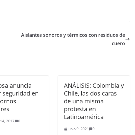
Aislantes sonoros y térmicos con residuos de
cuero
osa anuncia
ANÁLISIS: Colombia y
 seguridad en
Chile, las dos caras
tornos
de una misma
ares
protesta en
Latinoamérica
 14, 2017
0
junio 9, 2021
0