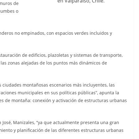
en Valparaíso, Chile.
 muros de
rrumbes o
enderos no empinados, con espacios verdes incluidos y
stauración de edificios, plazoletas y sistemas de transporte,
án las zonas alejadas de los puntos más dinámicos de
las ciudades montañosas escenarios más incluyentes, las
aciones municipales en sus políticas públicas”, apunta la
ades de montaña: conexión y activación de estructuras urbanas
n José, Manizales, “ya que actualmente presenta una gran
iento y planificación de las diferentes estructuras urbanas