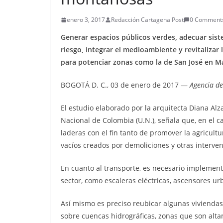
enero 3, 2017
Redacción Cartagena Post
0 Comment
Generar espacios públicos verdes, adecuar sist
riesgo, integrar el medioambiente y revitalizar
para potenciar zonas como la de San José en Ma
BOGOTÁ D. C., 03 de enero de 2017 —
Agencia de
El estudio elaborado por la arquitecta Diana Al
Nacional de Colombia (U.N.), señala que, en el ca
laderas con el fin tanto de promover la agricultu
vacíos creados por demoliciones y otras interve
En cuanto al transporte, es necesario implemen
sector, como escaleras eléctricas, ascensores ur
Así mismo es preciso reubicar algunas vivienda
sobre cuencas hidrográficas, zonas que son alt