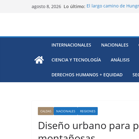
Saltar
Lo último:
El largo camino de Hungr
agosto 8, 2026
al
Residuos mineros, riesg
Alarma a expertos de ONU
contenido
Venezuela
Extensa desaparición de 
México
El océano Pacífico bajo p
INTERNACIONALES
NACIONALES
respaldada con pruebas
CIENCIA Y TECNOLOGÍA
ANÁLISIS
DERECHOS HUMANOS + EQUIDAD
SE
CALDAS
NACIONALES
REGIONES
Diseño urbano para p
montañosas