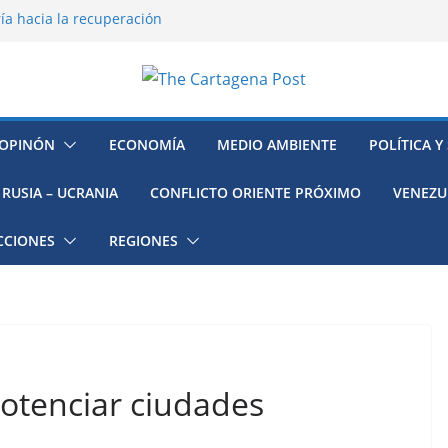
ía hacia la recuperación
o ambiental en México
 la muerte de preso político en
mujeres, niñas y migrantes en
resión y su región finalmente
OPINÓN
ECONOMÍA
MEDIO AMBIENTE
POLÍTICA Y
RUSIA – UCRANIA
CONFLICTO ORIENTE PRÓXIMO
VENEZU
CCIONES
REGIONES
otenciar ciudades