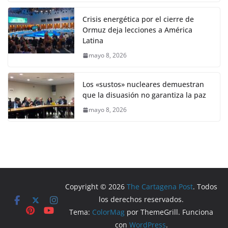
Crisis energética por el cierre de
Ormuz deja lecciones a América
Latina
mayo 8, 2026
Los «sustos» nucleares demuestran
que la disuasión no garantiza la paz
mayo 8, 2026
Copyright © 2026
The Cartagena Post
. Todos
los derechos reservados.
Tema:
ColorMag
por ThemeGrill. Funciona
con
WordPress
.