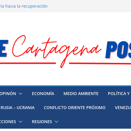
ía hacia la recuperación
o ambiental en México
 la muerte de preso político en
 mujeres, niñas y migrantes en
resión y su región finalmente
OPINÓN
ECONOMÍA
MEDIO AMBIENTE
POLÍTICA Y
RUSIA – UCRANIA
CONFLICTO ORIENTE PRÓXIMO
VENEZU
CCIONES
REGIONES