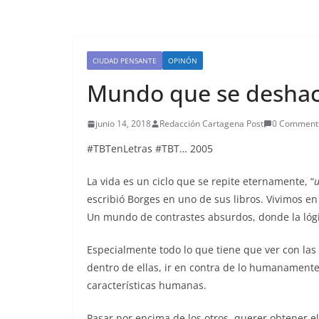
CIUDAD PENSANTE
OPINÓN
Mundo que se desha
junio 14, 2018
Redacción Cartagena Post
0 Comment
#TBTenLetras #TBT… 2005
La vida es un ciclo que se repite eternamente, “
u
escribió Borges en uno de sus libros. Vivimos e
Un mundo de contrastes absurdos, donde la lógic
Especialmente todo lo que tiene que ver con las 
dentro de ellas, ir en contra de lo humanamente 
características humanas.
Pasar por encima de los otros, querer obtener 