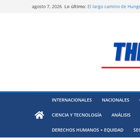
Saltar
Lo último:
El largo camino de Hungr
agosto 7, 2026
al
Residuos mineros, riesg
Alarma a expertos de ONU
contenido
Venezuela
Extensa desaparición de
México
El océano Pacífico bajo p
respaldada con pruebas
INTERNACIONALES
NACIONALES
CIENCIA Y TECNOLOGÍA
ANÁLISIS
DERECHOS HUMANOS + EQUIDAD
SE