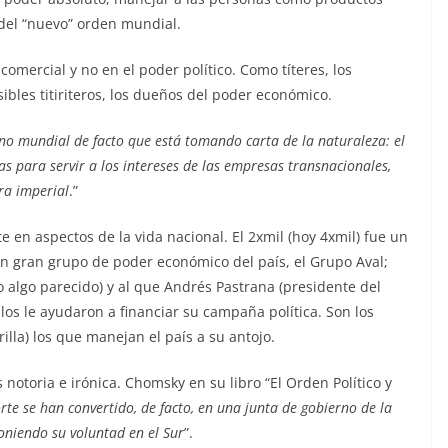
 del “nuevo” orden mundial.
mercial y no en el poder político. Como títeres, los
sibles titiriteros, los dueños del poder económico.
rno mundial de facto que está tomando carta de la naturaleza: el
s para servir a los intereses de las empresas transnacionales,
ra imperial
.”
e en aspectos de la vida nacional. El 2xmil (hoy 4xmil) fue un
un gran grupo de poder económico del país, el Grupo Aval;
algo parecido) y al que Andrés Pastrana (presidente del
los le ayudaron a financiar su campaña política. Son los
lla) los que manejan el país a su antojo.
notoria e irónica. Chomsky en su libro “El Orden Político y
te se han convertido, de facto, en una junta de gobierno de la
oniendo su voluntad en el Sur
”.