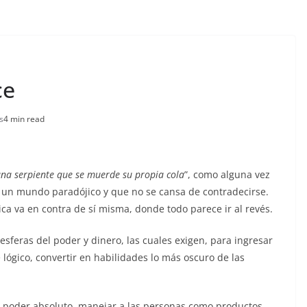
ce
s
4 min read
na serpiente que se muerde su propia cola
”, como alguna vez
n un mundo paradójico y que no se cansa de contradecirse.
a va en contra de sí misma, donde todo parece ir al revés.
esferas del poder y dinero, las cuales exigen, para ingresar
lógico, convertir en habilidades lo más oscuro de las
el poder absoluto, manejar a las personas como productos