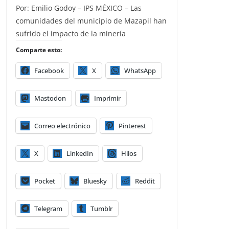
Por: Emilio Godoy – IPS MÉXICO – Las
comunidades del municipio de Mazapil han
sufrido el impacto de la minería
Comparte esto:
Facebook
X
WhatsApp
Mastodon
Imprimir
Correo electrónico
Pinterest
X
LinkedIn
Hilos
Pocket
Bluesky
Reddit
Telegram
Tumblr