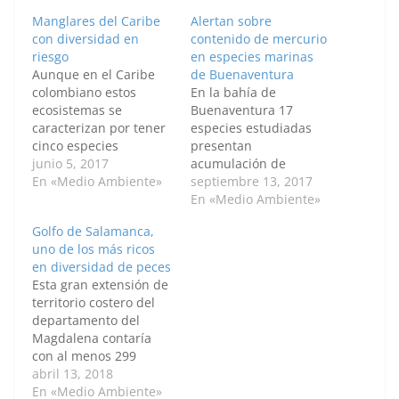
Manglares del Caribe
Alertan sobre
con diversidad en
contenido de mercurio
riesgo
en especies marinas
Aunque en el Caribe
de Buenaventura
colombiano estos
En la bahía de
ecosistemas se
Buenaventura 17
caracterizan por tener
especies estudiadas
cinco especies
presentan
dominantes, se
junio 5, 2017
acumulación de
encontró que sí existen
En «Medio Ambiente»
mercurio. En el caso de
septiembre 13, 2017
diferencias en las
la jaiba este es
En «Medio Ambiente»
estructuras y en la
ligeramente elevado.
Golfo de Salamanca,
forma como se
“Condiciones físico-
uno de los más ricos
agrupan dichas
químicas como la
en diversidad de peces
especies, aunque la
salinidad pueden
Esta gran extensión de
mayoría ha tenido
favorecer la
territorio costero del
intervención humana.
concentración de
departamento del
Así lo explica Denisse
mercurio en los
Magdalena contaría
Viviana Cortés Castillo,
macroinvertebrados de
con al menos 299
candidata a doctora
la Bahía”, explica Diego
especies de peces,
abril 13, 2018
en…
Esteban Gamboa,
aunque la diversidad
En «Medio Ambiente»
estudiante de la