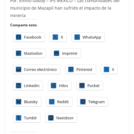
Por: Emilio Godoy – IPS MÉXICO – Las comunidades del
municipio de Mazapil han sufrido el impacto de la
minería
Comparte esto:
Facebook
X
WhatsApp
Mastodon
Imprimir
Correo electrónico
Pinterest
X
LinkedIn
Hilos
Pocket
Bluesky
Reddit
Telegram
Tumblr
Nextdoor