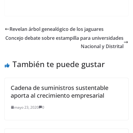
podría ser mayor si se
Maestría en Ingeniería
realizan nuevos
Ambiental…
registros. En esta zona
del país se pueden
hallar varios peces de
Revelan árbol genealógico de los jaguares
la familia de los
Concejo debate sobre estampilla para universidades
Lutjanidae –entre ellos
el Lutjanus
Nacional y Distrital
synagris (pargo
biajaiba), Lutjanus…
También te puede gustar
Cadena de suministros sustentable
aporta al crecimiento empresarial
mayo 23, 2020
0