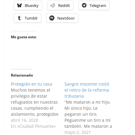
Bluesky
Reddit
Telegram
Tumblr
Nextdoor
Me gusta esto:
Relacionado
Protegido en tu casa
Sangre inocente costó
Muchos tenemos el
el retiro de la reforma
privilegio de estar
tributaria
refugiados en nuestras
“Me mataron a mi hijo.
casas, cumpliendo el
Mi único hijo. Le
aislamiento, protegidos
pegaron un tiro.
en nuestro hogar ante
abril 16, 2020
Péguenme un tiro a mí
esta amenaza invisible.
En «Ciudad Pensante»
también. Me mataron a
Pero eso es sólo
mi hijo”. Esas palabras
mayo 2, 2021