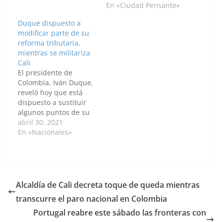
posible gracias a que
son el llanto y el grito
En «Ciudad Pensante»
muchos salen a diario
desgarrador de una
Duque dispuesto a
a trabajar para
madre en Ibagué, a la
modificar parte de su
permitir que nuestro
que anoche las Fuerzas
reforma tributaria,
mundo siga
Militares le mataron a
mientras se militariza
funcionando. Y son
su hijo. Su…
Cali
esas personas con
El presidente de
trabajos humildes y…
Colombia, Iván Duque,
reveló hoy que está
dispuesto a sustituir
algunos puntos de su
propuesta de reforma
abril 30, 2021
tributaria, después de
En «Nacionales»
que miles de personas
salieran durante dos
días a las calles a
protestar por una
medida que advierten
Alcaldía de Cali decreta toque de queda mientras
perjudicial para las
transcurre el paro nacional en Colombia
clases medias y
populares, y en…
Portugal reabre este sábado las fronteras con