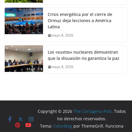
Crisis energética por el cierre de
Ormuz deja lecciones a América
Latina
mayo 8, 2026
Los «sustos» nucleares demuestran
que la disuasión no garantiza la paz
mayo 8, 2026
Copyright © 2026
The Cartagena Post
. Todos
los derechos reservados.
Tema:
ColorMag
por ThemeGrill. Funciona