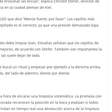
e erosionar las encías”, explica Christof Dörfer, director de
cia en la ciudad aleman de Kiel.
ED que dice “Menos fuerte, por favor”. Los cepillos más
pillado es el correcto, ya que una presión demasiado baja
ntes debe limpiar bien. Estudios señalan que los cepillos de
 mejores, de acuerdo con Dörfer. También son importantes la
 las suele dejar de lado.
e bucal un ritual y empezar por ejemplo a la derecha arriba,
da, del lado de adentro, diente por diente.
 la hora de encarar una limpieza sistemática. La promesa con
sociada reconocen la posición en la boca y evalúan si todos
rindan en tiempo real una devolución acerca de la limpieza.