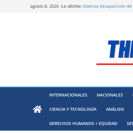
Saltar
Alarma a expertos de ONU
Lo último:
agosto 8, 2026
Venezuela
al
Extensa desaparición de
contenido
México
El océano Pacífico bajo p
respaldada con pruebas
El largo camino de Hungr
Residuos mineros, riesg
INTERNACIONALES
NACIONALES
CIENCIA Y TECNOLOGÍA
ANÁLISIS
DERECHOS HUMANOS + EQUIDAD
SE