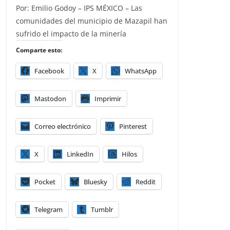
Por: Emilio Godoy – IPS MÉXICO – Las
comunidades del municipio de Mazapil han
sufrido el impacto de la minería
Comparte esto:
Facebook
X
WhatsApp
Mastodon
Imprimir
Correo electrónico
Pinterest
X
LinkedIn
Hilos
Pocket
Bluesky
Reddit
Telegram
Tumblr