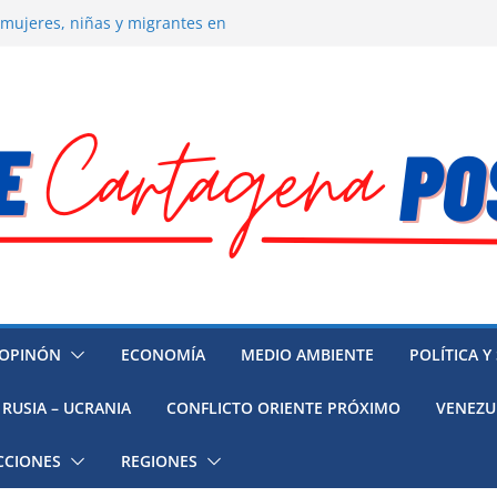
 la muerte de preso político en
 mujeres, niñas y migrantes en
resión y su región finalmente
ía hacia la recuperación
o ambiental en México
OPINÓN
ECONOMÍA
MEDIO AMBIENTE
POLÍTICA Y
RUSIA – UCRANIA
CONFLICTO ORIENTE PRÓXIMO
VENEZU
CCIONES
REGIONES