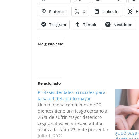
Pinterest
X
LinkedIn
H
Telegram
Tumblr
Nextdoor
Me gusta esto:
Relacionado
Prótesis dentales, cruciales para
la salud del adulto mayor
Una persona con menos de 20
dientes tiene un riesgo cercano al
26 % de sufrir mayor deterioro
cognoscitivo en su edad adulta
avanzada, y un 22 % de presentar
¿Qué pasa 
demencia, por lo que la
julio 1, 2021