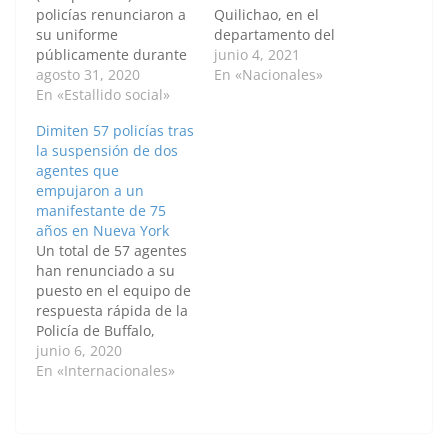
policías renunciaron a
Quilichao, en el
su uniforme
departamento del
públicamente durante
Cauca, y deja hasta
junio 4, 2021
la manifestación del
agosto 31, 2020
ahora otras cuatro
En «Nacionales»
domingo en Minsk, una
En «Estallido social»
personas heridas. Por:
nueva movilización
Diego Carranza
Dimiten 57 policías tras
para denunciar el
Jiménez / Anadolu Dos
la suspensión de dos
supuesto fraude
patrulleros de la Policía
agentes que
electoral en los
y una indígena
empujaron a un
comicios
murieron tras un
manifestante de 75
presidenciales del
ataque armado
años en Nueva York
pasado 9 de agosto en
ocurrido en la mañana
Un total de 57 agentes
las que fue reelegido el
de este viernes en…
han renunciado a su
presidente Alexander
puesto en el equipo de
Lukashenko. "Si no…
respuesta rápida de la
Policía de Buffalo,
Nueva York, en
junio 6, 2020
protesta por la
En «Internacionales»
suspensión de dos
agentes que aparecen
en un vídeo