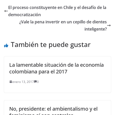
empujando a un
anciano manifestante
El proceso constituyente en Chile y el desafío de la
de 75 años durante las
democratización
protestas contra la
muerte…
¿Vale la pena invertir en un cepillo de dientes
inteligente?
También te puede gustar
La lamentable situación de la economía
colombiana para el 2017
enero 13, 2017
0
No, presidente: el ambientalismo y el