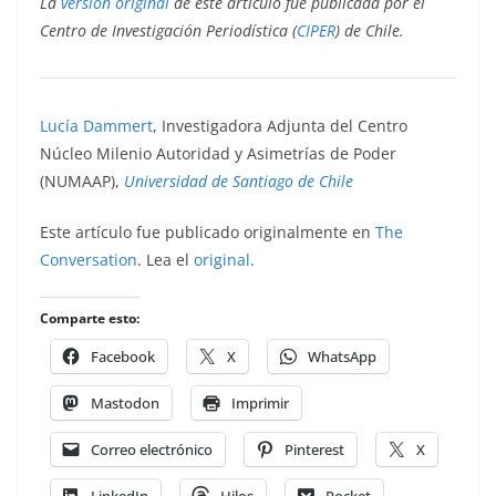
La
versión original
de este artículo fue publicada por el
Centro de Investigación Periodística (
CIPER
) de Chile.
Lucía Dammert
, Investigadora Adjunta del Centro
Núcleo Milenio Autoridad y Asimetrías de Poder
(NUMAAP),
Universidad de Santiago de Chile
Este artículo fue publicado originalmente en
The
Conversation
. Lea el
original
.
Comparte esto:
Facebook
X
WhatsApp
Mastodon
Imprimir
Correo electrónico
Pinterest
X
LinkedIn
Hilos
Pocket