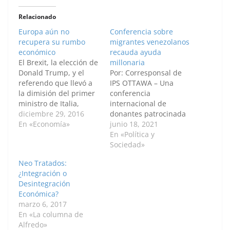
Relacionado
Europa aún no
Conferencia sobre
recupera su rumbo
migrantes venezolanos
económico
recauda ayuda
El Brexit, la elección de
millonaria
Donald Trump, y el
Por: Corresponsal de
referendo que llevó a
IPS OTTAWA – Una
la dimisión del primer
conferencia
ministro de Italia,
internacional de
Matteo Renzi, tienen
diciembre 29, 2016
donantes patrocinada
un elemento en
En «Economía»
por Canadá recaudó el
junio 18, 2021
común: el descontento
17 de junio aportes y
En «Política y
de grandes sectores de
compromisos por 1500
Sociedad»
la población por el
millones de dólares
Neo Tratados:
establishment que
para auxiliar a millones
¿Integración o
apoya proyectos de
de migrantes y
Desintegración
integración financiera
refugiados
Económica?
internacional y
venezolanos, y a sus
marzo 6, 2017
tratados de libre
comunidades de
En «La columna de
comercio…
acogida en América
Alfredo»
Latina y el Caribe. Los