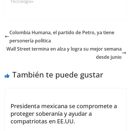
su viaje durante la
Tecnología»
tarde de este domingo.
La empresa, fundada
en California por el
multimillonario Elon
Musk, daría fin así a
Colombia Humana, el partido de Petro, ya tiene
una misión histórica
personería política
por ser el primer
viaje…
Wall Street termina en alza y logra su mejor semana
desde junio
También te puede gustar
Presidenta mexicana se compromete a
proteger soberanía y ayudar a
compatriotas en EE.UU.