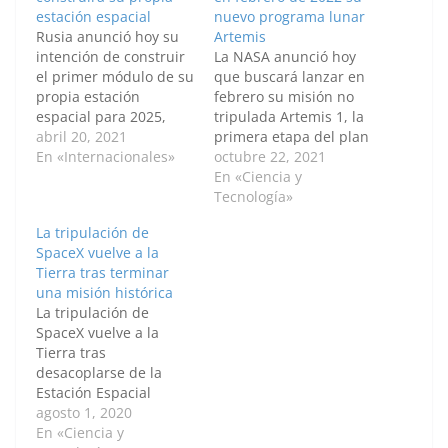
estación espacial
nuevo programa lunar
Rusia anunció hoy su
Artemis
intención de construir
La NASA anunció hoy
el primer módulo de su
que buscará lanzar en
propia estación
febrero su misión no
espacial para 2025,
tripulada Artemis 1, la
después de que el
abril 20, 2021
primera etapa del plan
gobierno sugiriera que
En «Internacionales»
de Estados Unidos
octubre 22, 2021
podría abandonar la
para volver a llevar
En «Ciencia y
Estación Espacial
humanos a la Luna.
Tecnología»
Internacional (ISS, por
Esta misión, que
La tripulación de
sus siglas en inglés).
marcará el inicio del
SpaceX vuelve a la
"El primer módulo
programa Artemis,
Tierra tras terminar
básico para la nueva
estaba prevista para
una misión histórica
estación orbital rusa ya
fines de este año, y la
La tripulación de
está en construcción",
agencia…
SpaceX vuelve a la
…
Tierra tras
desacoplarse de la
Estación Espacial
Internacional y se
agosto 1, 2020
espera que concluya
En «Ciencia y