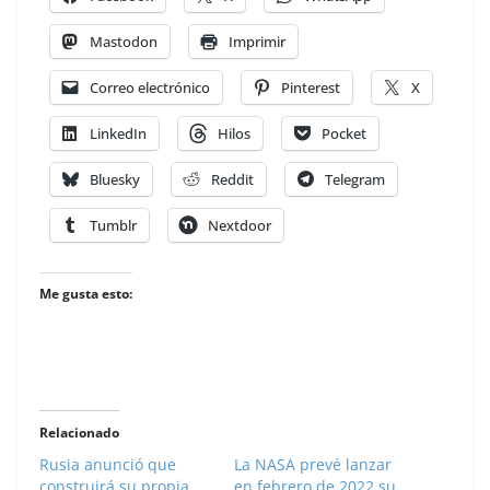
Mastodon
Imprimir
Correo electrónico
Pinterest
X
LinkedIn
Hilos
Pocket
Bluesky
Reddit
Telegram
Tumblr
Nextdoor
Me gusta esto:
Relacionado
Rusia anunció que
La NASA prevé lanzar
construirá su propia
en febrero de 2022 su