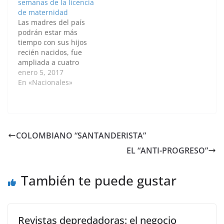
semanas de la licencia
de sus clases sociales,
covid, almorzando el
de maternidad
un discurso de
miércoles en París con
Las madres del país
anticorrupción y
el presidente francés,
podrán estar más
nacionalista, ya…
Emmanuel Macron, ha
tiempo con sus hijos
informado el Palacio de
recién nacidos, fue
la Moncloa. Sánchez
ampliada a cuatro
irá a…
semanas más la
enero 5, 2017
licencia de
En «Nacionales»
maternidad, quedando
en 18 semanas. Ayer
miércoles 4 de enero
el presidente Juan
Manuel Santos
COLOMBIANO “SANTANDERISTA”
sancionó la ley que
EL “ANTI-PROGRESO”
amplía la licencia de
maternidad. La ley de
la…
También te puede gustar
Revistas depredadoras: el negocio