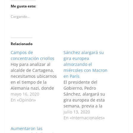
Me gusta esto:
Cargando...
Relacionado
Campos de
Sánchez alargará su
concentración criollos
gira europea
Hoy para analizar al
almorzando el
alcalde de Cartagena,
miércoles con Macron
necesitamos ubicarnos
en París
en el tiempo de la
El presidente del
Alemania nazi, donde
Gobierno, Pedro
un gran orador
mayo 16, 2020
Sánchez, alargará su
llamado Adolfo Hitler
En «Opinón»
gira europea de esta
enloqueció a los
semana, previa a la
alemanes con su
cumbre en la que los
julio 13, 2020
discurso de reformar
Vientisiete discutirán el
En «Internacionales»
los estamentos sociales
fondo europeo de
Aumentaron las
de Alemania, la mejora
recuperación post-