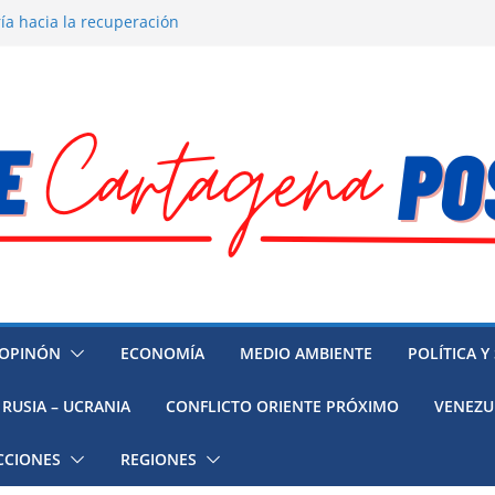
ía hacia la recuperación
o ambiental en México
 la muerte de preso político en
mujeres, niñas y migrantes en
resión y su región finalmente
OPINÓN
ECONOMÍA
MEDIO AMBIENTE
POLÍTICA Y
RUSIA – UCRANIA
CONFLICTO ORIENTE PRÓXIMO
VENEZU
CCIONES
REGIONES