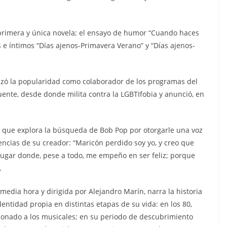
 primera y única novela; el ensayo de humor “Cuando haces
os e íntimos “Días ajenos-Primavera Verano” y “Días ajenos-
zó la popularidad como colaborador de los programas del
nte, desde donde milita contra la LGBTIfobia y anunció, en
e que explora la búsqueda de Bob Pop por otorgarle una voz
iencias de su creador: “Maricón perdido soy yo, y creo que
gar donde, pese a todo, me empeño en ser feliz; porque
.
edia hora y dirigida por Alejandro Marín, narra la historia
ntidad propia en distintas etapas de su vida: en los 80,
ionado a los musicales; en su periodo de descubrimiento