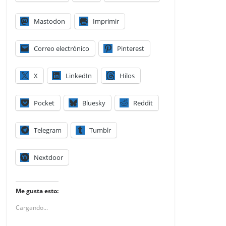
Mastodon
Imprimir
Correo electrónico
Pinterest
X
LinkedIn
Hilos
Pocket
Bluesky
Reddit
Telegram
Tumblr
Nextdoor
Me gusta esto:
Cargando...