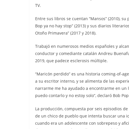
TV.
Entre sus libros se cuentan “Mansos” (2010), su
Bop ya no hay stop” (2013) y sus diarios literari
Otoño Primavera” (2017 y 2018).
Trabajó en numerosos medios españoles y alcan
conductor y comediante catalán Andreu Buenafue
2019, que padece esclerosis múltiple.
“Maricón perdido” es una historia coming-of-ag
a su escritor interno, y se alimenta de las exper
narrarme me ha ayudado a encontrarme en un lu
puedo contarlo y no estoy solo”, declaró Bob Pop
La producción, compuesta por seis episodios de m
de un chico de pueblo que intenta buscar una ide
cuando era un adolescente con sobrepeso y afic