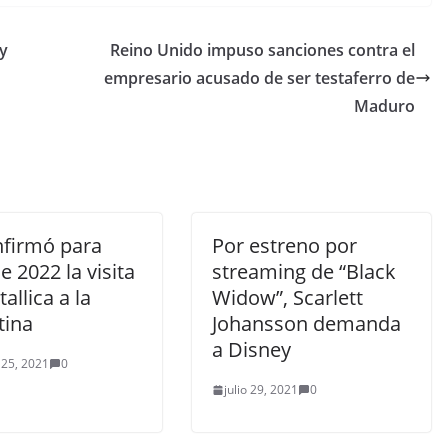
 y
Reino Unido impuso sanciones contra el
empresario acusado de ser testaferro de
Maduro
nfirmó para
Por estreno por
de 2022 la visita
streaming de “Black
allica a la
Widow”, Scarlett
tina
Johansson demanda
a Disney
 25, 2021
0
julio 29, 2021
0