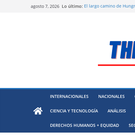
Saltar
Lo último:
El largo camino de Hungr
agosto 7, 2026
al
Residuos mineros, riesg
Alarma a expertos de ONU
contenido
Venezuela
Extensa desaparición de 
México
El océano Pacífico bajo p
respaldada con pruebas
INTERNACIONALES
NACIONALES
CIENCIA Y TECNOLOGÍA
ANÁLISIS
DERECHOS HUMANOS + EQUIDAD
SE