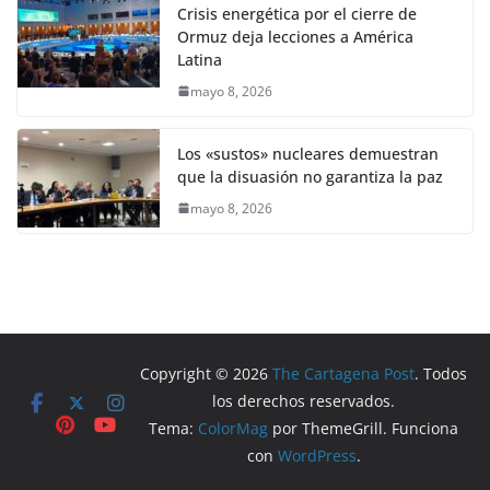
Crisis energética por el cierre de
Ormuz deja lecciones a América
Latina
mayo 8, 2026
Los «sustos» nucleares demuestran
que la disuasión no garantiza la paz
mayo 8, 2026
Copyright © 2026
The Cartagena Post
. Todos
los derechos reservados.
Tema:
ColorMag
por ThemeGrill. Funciona
con
WordPress
.