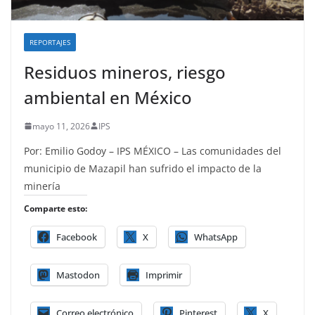
REPORTAJES
Residuos mineros, riesgo
ambiental en México
mayo 11, 2026
IPS
Por: Emilio Godoy – IPS MÉXICO – Las comunidades del
municipio de Mazapil han sufrido el impacto de la
minería
Comparte esto:
Facebook
X
WhatsApp
Mastodon
Imprimir
Correo electrónico
Pinterest
X