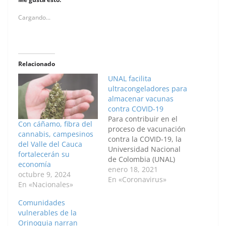
Cargando...
Relacionado
UNAL facilita
ultracongeladores para
almacenar vacunas
contra COVID-19
Para contribuir en el
Con cáñamo, fibra del
proceso de vacunación
cannabis, campesinos
contra la COVID-19, la
del Valle del Cauca
Universidad Nacional
fortalecerán su
de Colombia (UNAL)
economía
Sede Medellín pone a
enero 18, 2021
octubre 9, 2024
disposición de la
En «Coronavirus»
En «Nacionales»
Alcaldía de Medellín y
de la Gobernación de
Comunidades
Antioquia tres
vulnerables de la
ultracongeladores,
Orinoquia narran