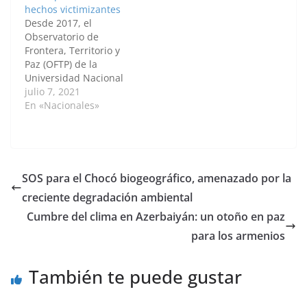
cada uno con
hechos victimizantes
capacidad de albergar
Desde 2017, el
hasta 40.000 dosis.
Observatorio de
MEDELLÍN, 18 de enero
Frontera, Territorio y
de 2021 — Agencia de
Paz (OFTP) de la
Noticias…
Universidad Nacional
de Colombia (UNAL)
julio 7, 2021
Sede Orinoquia ha
En «Nacionales»
abanderado el
acompañamiento a
poblaciones víctimas
del conflicto armado,
desmovilizados y
SOS para el Chocó biogeográfico, amenazado por la
comunidades
creciente degradación ambiental
indígenas de esta
región, con el objetivo
Cumbre del clima en Azerbaiyán: un otoño en paz
de proyectar las
para los armenios
dinámicas fronterizas
del proceso de paz y
gestión…
También te puede gustar