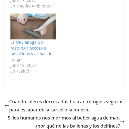
mortalidad de muchas
julio 17, 2017
especies animales,
En «Medio Ambiente»
sobre todo de estos
importantes
polinizadores. Desde
2006 apicultores y
agricultores de Estados
Unidos, Francia, Italia,
La OPS aboga por
España, Suiza,
restringir acceso a
Alemania, Reino Unido,
pesticidas y armas de
Bélgica, Canadá, Brasil,
fuego
Japón, India, Argentina
julio 18, 2024
y Chile, entre…
En «Salud»
Cuando líderes derrocados buscan refugios seguros
para escapar de la cárcel o la muerte
Si los humanos nos morimos al beber agua de mar,
¿por qué no las ballenas y los delfines?