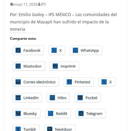
mayo 11, 2026
IPS
Por: Emilio Godoy – IPS MÉXICO – Las comunidades del
municipio de Mazapil han sufrido el impacto de la
minería
Comparte esto:
Facebook
X
WhatsApp
Mastodon
Imprimir
Correo electrónico
Pinterest
X
LinkedIn
Hilos
Pocket
Bluesky
Reddit
Telegram
Tumblr
Nextdoor