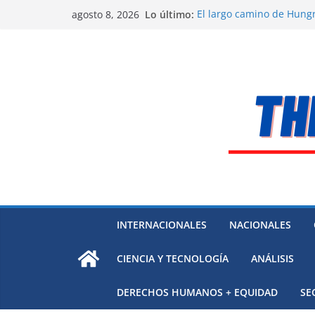
Saltar
Lo último:
El largo camino de Hungr
agosto 8, 2026
al
Residuos mineros, riesg
Alarma a expertos de ONU
contenido
Venezuela
Extensa desaparición de
México
El océano Pacífico bajo p
respaldada con pruebas
INTERNACIONALES
NACIONALES
CIENCIA Y TECNOLOGÍA
ANÁLISIS
DERECHOS HUMANOS + EQUIDAD
SE