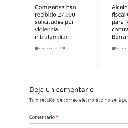
Comisarías han
Alcald
recibido 27.000
fiscal
solicitudes por
para f
violencia
contra
intrafamiliar
Barran
enero 22, 2017
0
febrero
Deja un comentario
Tu dirección de correo electrónico no será pu
Comentario
*