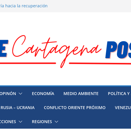
ía hacia la recuperación
o ambiental en México
 la muerte de preso político en
 mujeres, niñas y migrantes en
resión y su región finalmente
OPINÓN
ECONOMÍA
MEDIO AMBIENTE
POLÍTICA Y
RUSIA – UCRANIA
CONFLICTO ORIENTE PRÓXIMO
VENEZU
CCIONES
REGIONES