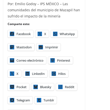
Por: Emilio Godoy – IPS MÉXICO – Las
comunidades del municipio de Mazapil han
sufrido el impacto de la minería
Comparte esto:
Facebook
X
WhatsApp
Mastodon
Imprimir
Correo electrónico
Pinterest
X
LinkedIn
Hilos
Pocket
Bluesky
Reddit
Telegram
Tumblr