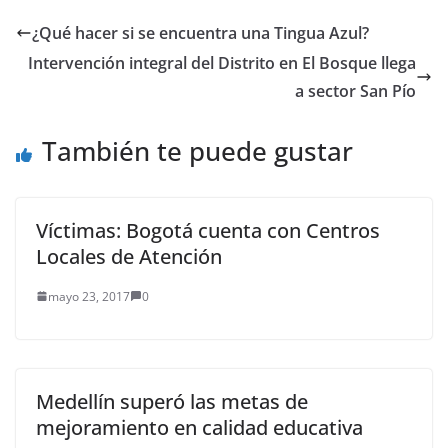
el incremento en el
cumplimiento de las
¿Qué hacer si se encuentra una Tingua Azul?
obligaciones por parte
Intervención integral del Distrito en El Bosque llega
de los barranquilleros
y anunció que…
a sector San Pío
También te puede gustar
Víctimas: Bogotá cuenta con Centros
Locales de Atención
mayo 23, 2017
0
Medellín superó las metas de
mejoramiento en calidad educativa