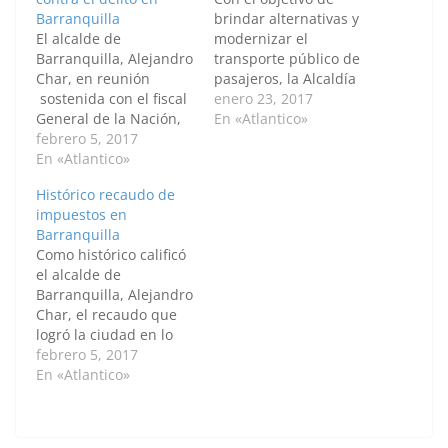
Barranquilla
brindar alternativas y
El alcalde de
modernizar el
Barranquilla, Alejandro
transporte público de
Char, en reunión
pasajeros, la Alcaldía
sostenida con el fiscal
de Barranquilla dio a
enero 23, 2017
General de la Nación,
conocer los avances
En «Atlantico»
Néstor Humberto
febrero 5, 2017
del proyecto de
Martínez, pidió el
En «Atlantico»
construcción de un
fortalecimiento de la
metro ligero por la
Histórico recaudo de
planta de fiscales y de
calle 30, cuya
impuestos en
investigadores
extensión iría hasta
Barranquilla
judiciales para la
inmediaciones del
Como histórico calificó
ciudad de
aeropuerto Ernesto
el alcalde de
Barranquilla,
Cortissoz. Se busca
Barranquilla, Alejandro
considerando que más
integrar este al sistema
Char, el recaudo que
capital humano
de…
logró la ciudad en lo
contribuirá a mejorar
que concierne al
febrero 5, 2017
la lucha contra el delito
impuesto predial y de
En «Atlantico»
y…
industria y comercio
durante enero de 2017.
El mandatario destacó