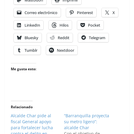
Correo electrónico
Pinterest
X
LinkedIn
Hilos
Pocket
Bluesky
Reddit
Telegram
Tumblr
Nextdoor
Me gusta esto:
Relacionado
Alcalde Char pide al
“Barranquilla proyecta
fiscal General apoyo
su metro ligero”:
para fortalecer lucha
alcalde Char
contra el delito en
Con el objetivo de