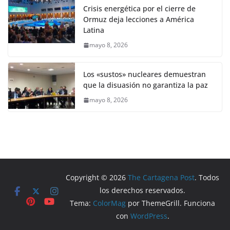
Crisis energética por el cierre de
Ormuz deja lecciones a América
Latina
mayo 8, 2026
Los «sustos» nucleares demuestran
que la disuasión no garantiza la paz
mayo 8, 2026
Copyright © 2026
The Cartagena Post
. Todos
los derechos reservados.
Tema:
ColorMag
por ThemeGrill. Funciona
con
WordPress
.