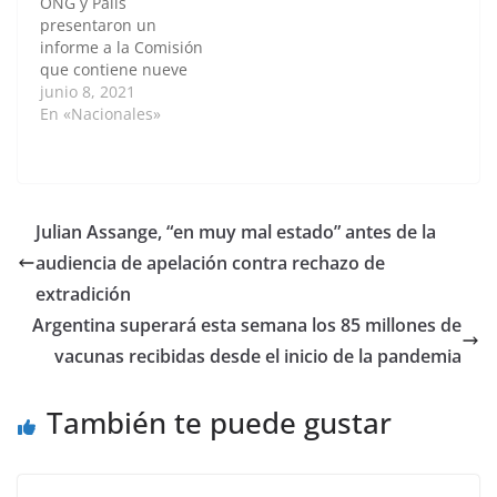
ONG y Paiis
/ Anadolu La Comisión
/Anadolu El Gobierno
presentaron un
Interamericana de
de Argentina señaló
informe a la Comisión
Derechos Humanos
que le…
que contiene nueve
(CIDH)…
prácticas de violencia
junio 8, 2021
policial usadas durante
En «Nacionales»
el paro nacional, que
inició el 28 de abril.
Por: Camila Moreno
Camargo / Anadolu
Durante la visita de
Julian Assange, “en muy mal estado” antes de la
trabajo que la
audiencia de apelación contra rechazo de
Comisión
Interamericana de
extradición
Derechos Humanos
Argentina superará esta semana los 85 millones de
(CIDH) realiza en…
vacunas recibidas desde el inicio de la pandemia
También te puede gustar