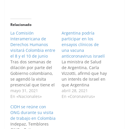
Relacionado
La Comisión
Argentina podría
Interamericana de
participar en los
Derechos Humanos
ensayos clínicos de
visitará Colombia entre
una vacuna
el 8 y el 10 de junio
anticoronavirus israelí
Tras dos semanas de
La ministra de Salud
dilación por parte del
de Argentina, Carla
Gobierno colombiano,
Vizzotti, afirmó que hay
se agendó la visita
un interés de Israel en
presencial que tiene el
que Argentina
propósito de investigar
mayo 31, 2021
participe en el
abril 28, 2021
las violaciones de
En «Nacionales»
desarrollo de la fase
En «Coronavirus»
derechos humanos
clínica de investigación
CIDH se reúne con
ocurridas desde el mes
y eventualmente en la
ONG durante su visita
pasado en el desarrollo
cadena de producción
de trabajo en Colombia
del paro nacional. Por:
de la vacuna. Por:
Indepaz, Temblores
Sammy Palomino Uribe
Santiago Serna Doque