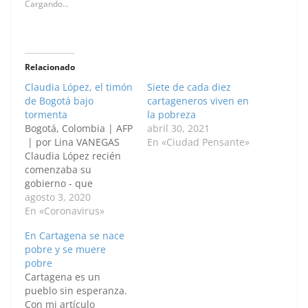
Cargando...
Relacionado
Claudia López, el timón
Siete de cada diez
de Bogotá bajo
cartageneros viven en
tormenta
la pobreza
Bogotá, Colombia | AFP
abril 30, 2021
| por Lina VANEGAS
En «Ciudad Pensante»
Claudia López recién
comenzaba su
gobierno - que
prometía de ruptura -
agosto 3, 2020
cuando estalló la peor
En «Coronavirus»
crisis que ha
En Cartagena se nace
enfrentado Bogotá
pobre y se muere
desde 1948. La
pobre
pandemia tiene a
Cartagena es un
prueba a la única
pueblo sin esperanza.
alcaldesa de las
Con mi artículo
grandes metrópolis