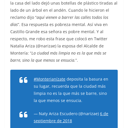
la casa del lado dejó unas botellas de plástico tiradas al
lado de un árbol en el andén. Cuando le hicieron el
reclamo dijo “
aquí vienen a barrer las calles todos los
días
”. Esa respuesta es pobreza mental. Así viva en
Castillo Grande esa señora es pobre mental. Y al
respecto, me robo esta frase que colocó en Twitter
Natalia Ariza (@narizae) la esposa del Alcalde de
Montería: “
La ciudad más limpia no es la que más se
barre, sino la que menos se ensucia.
”.
#Monterianízate
deposita la basura en
su lugar, recuerda que la ciudad más
limpia no es la que más se barre, sino
la que menos se ensucia.
— Naty Ariza Escudero (@narizae)
6 de
septiembre de 2018