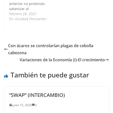
anterior no pretendo
sudamericanas.
satanizar al
Rodeada de su equipo
cartagenero, porque la
febrero 28, 2021
y la policía, a sus…
realidad de la
En «Ciudad Pensante»
enfermedad mental
que vive el pueblo es
consecuencia de todos
los gobernantes antes
de Dau. Por supuesto
Con ácaros se controlarían plagas de cebolla
algunos son mucho
cabezona
más responsables que
otros. Los alcaldes
Variaciones de la Economía (I)-El crecimiento
encargados son los
que…
También te puede gustar
“SWAP” (INTERCAMBIO)
junio 15, 2020
0