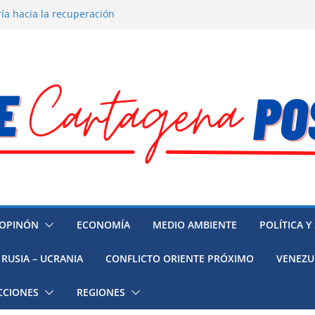
ía hacia la recuperación
o ambiental en México
 la muerte de preso político en
 mujeres, niñas y migrantes en
resión y su región finalmente
OPINÓN
ECONOMÍA
MEDIO AMBIENTE
POLÍTICA Y
RUSIA – UCRANIA
CONFLICTO ORIENTE PRÓXIMO
VENEZU
CCIONES
REGIONES