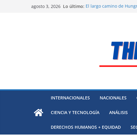
Saltar
Lo último:
El largo camino de Hungr
agosto 3, 2026
al
Residuos mineros, riesg
Alarma a expertos de ONU
contenido
Venezuela
Extensa desaparición de
México
El océano Pacífico bajo p
respaldada con pruebas
INTERNACIONALES
NACIONALES
CIENCIA Y TECNOLOGÍA
ANÁLISIS
DERECHOS HUMANOS + EQUIDAD
SE