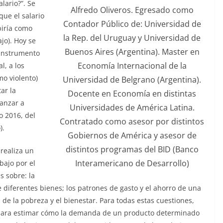
lario?”. Se
Alfredo Oliveros. Egresado como
ue el salario
Contador Público de: Universidad de
biría como
la Rep. del Uruguay y Universidad de
jo). Hoy se
Buenos Aires (Argentina). Master en
 instrumento
Economía Internacional de la
l, a los
mo violento)
Universidad de Belgrano (Argentina).
ar la
Docente en Economía en distintas
anzar a
Universidades de América Latina.
o 2016, del
Contratado como asesor por distintos
).
Gobiernos de América y asesor de
distintos programas del BID (Banco
realiza un
Interamericano de Desarrollo)
bajo por el
s sobre: la
 diferentes bienes; los patrones de gasto y el ahorro de una
de la pobreza y el bienestar. Para todas estas cuestiones,
, para estimar cómo la demanda de un producto determinado