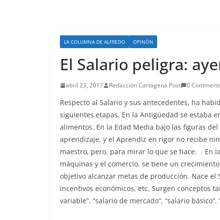
LA COLUMNA DE ALFREDO
OPINÓN
El Salario peligra: aye
abril 23, 2017
Redacción Cartagena Post
0 Comment
Respecto al Salario y sus antecedentes, ha habi
siguientes etapas. En la Antigüedad se estaba en
alimentos. En la Edad Media bajo las figuras del 
aprendizaje, y el Aprendiz en rigor no recibe ni
maestro, pero, para mirar lo que se hace. . En la
máquinas y el comercio, se tiene un crecimien
objetivo alcanzar metas de producción. Nace el 
incentivos económicos, etc. Surgen conceptos tales 
variable”, “salario de mercado”, “salario básico”, 