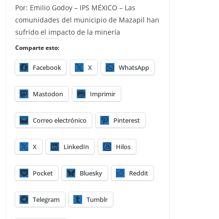
Por: Emilio Godoy – IPS MÉXICO – Las
comunidades del municipio de Mazapil han
sufrido el impacto de la minería
Comparte esto:
Facebook
X
WhatsApp
Mastodon
Imprimir
Correo electrónico
Pinterest
X
LinkedIn
Hilos
Pocket
Bluesky
Reddit
Telegram
Tumblr