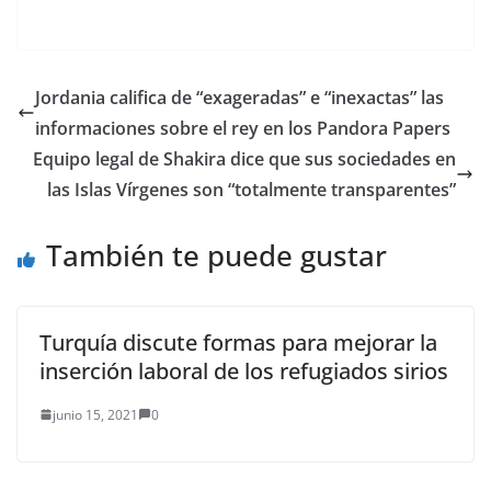
y Shakira, entre
muchas otras
personalidades de
todo el mundo,
ocultaron activos en
Jordania califica de “exageradas” e “inexactas” las
empresas offshore, lo
informaciones sobre el rey en los Pandora Papers
que en algunos casos
pudo tener fines de
Equipo legal de Shakira dice que sus sociedades en
evasión fiscal,…
las Islas Vírgenes son “totalmente transparentes”
También te puede gustar
Turquía discute formas para mejorar la
inserción laboral de los refugiados sirios
junio 15, 2021
0