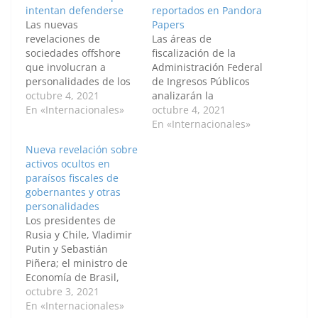
intentan defenderse
reportados en Pandora
Las nuevas
Papers
revelaciones de
Las áreas de
sociedades offshore
fiscalización de la
que involucran a
Administración Federal
personalidades de los
de Ingresos Públicos
más diversos ámbitos
octubre 4, 2021
analizarán la
de todo el mundo
En «Internacionales»
información sobre los
octubre 4, 2021
dadas a conocer por el
entramados societarios
En «Internacionales»
Consorcio
reportados por
Nueva revelación sobre
Internacional de
distintos medios de
activos ocultos en
Periodistas de
comunicación que
paraísos fiscales de
Investigación (ICIJ) en
tendrían como
gobernantes y otras
los denominados
beneficiarios finales a
personalidades
Pandora Papers
residentes argentinos,
Los presidentes de
provocaron la reacción
con el objetivo de
Rusia y Chile, Vladimir
defensiva de los
evaluar si dichas
Putin y Sebastián
involucrados -entre
estructuras fueron
Piñera; el ministro de
ellos del exprimer
utilizadas como
Economía de Brasil,
ministro laborista
vehículos para eludir
Paulo Guedes, y los
octubre 3, 2021
Tony…
regulaciones, ocultar
cantantes Julio Iglesias
En «Internacionales»
información y/o…