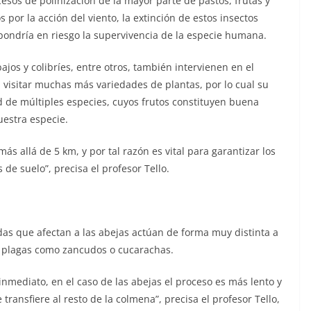
esos de polinización de la mayor parte de pastos, frutas y
s por la acción del viento, la extinción de estos insectos
 pondría en riesgo la supervivencia de la especie humana.
os y colibríes, entre otros, también intervienen en el
 visitar muchas más variedades de plantas, por lo cual su
d de múltiples especies, cuyos frutos constituyen buena
uestra especie.
s allá de 5 km, y por tal razón es vital para garantizar los
de suelo”, precisa el profesor Tello.
idas que afectan a las abejas actúan de forma muy distinta a
 plagas como zancudos o cucarachas.
nmediato, en el caso de las abejas el proceso es más lento y
ransfiere al resto de la colmena”, precisa el profesor Tello,