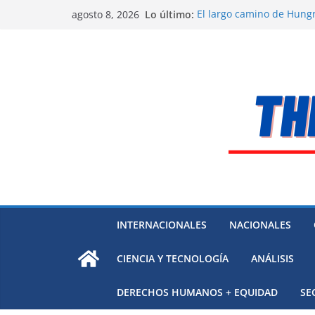
Saltar
Lo último:
El largo camino de Hungr
agosto 8, 2026
al
Residuos mineros, riesg
Alarma a expertos de ONU
contenido
Venezuela
Extensa desaparición de
México
El océano Pacífico bajo p
respaldada con pruebas
INTERNACIONALES
NACIONALES
CIENCIA Y TECNOLOGÍA
ANÁLISIS
DERECHOS HUMANOS + EQUIDAD
SE