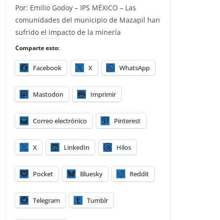
Por: Emilio Godoy – IPS MÉXICO – Las
comunidades del municipio de Mazapil han
sufrido el impacto de la minería
Comparte esto:
Facebook
X
WhatsApp
Mastodon
Imprimir
Correo electrónico
Pinterest
X
LinkedIn
Hilos
Pocket
Bluesky
Reddit
Telegram
Tumblr