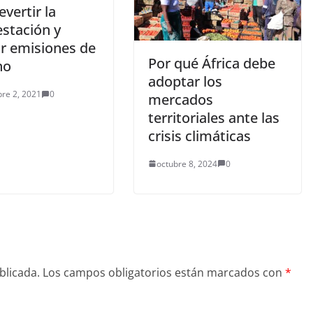
evertir la
estación y
ir emisiones de
Por qué África debe
no
adoptar los
re 2, 2021
0
mercados
territoriales ante las
crisis climáticas
octubre 8, 2024
0
blicada.
Los campos obligatorios están marcados con
*