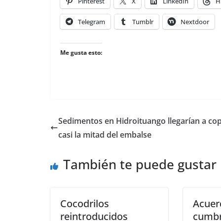
Pinterest
X
LinkedIn
H
Telegram
Tumblr
Nextdoor
Me gusta esto:
Sedimentos en Hidroituango llegarían a co
casi la mitad del embalse
También te puede gustar
Cocodrilos
Acuer
reintroducidos
cumbr