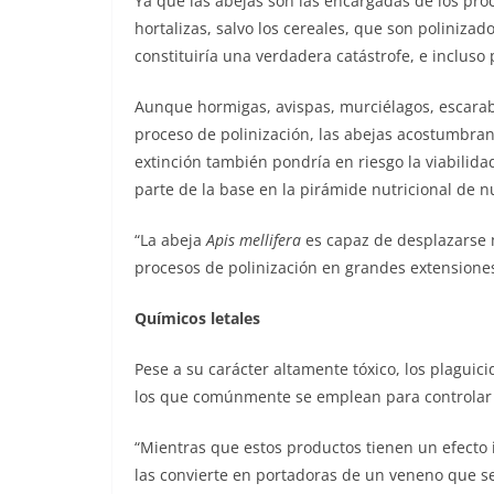
Ya que las abejas son las encargadas de los proc
hortalizas, salvo los cereales, que son polinizado
constituiría una verdadera catástrofe, e incluso
Aunque hormigas, avispas, murciélagos, escarabaj
proceso de polinización, las abejas acostumbran
extinción también pondría en riesgo la viabilida
parte de la base en la pirámide nutricional de n
“La abeja
Apis mellifera
es capaz de desplazarse má
procesos de polinización en grandes extensiones 
Químicos letales
Pese a su carácter altamente tóxico, los plaguic
los que comúnmente se emplean para controlar
“Mientras que estos productos tienen un efecto i
las convierte en portadoras de un veneno que se t