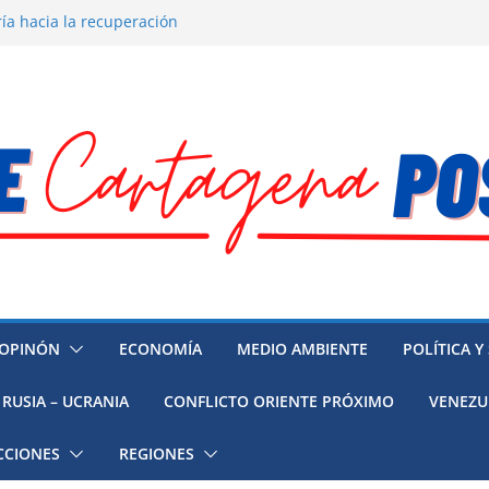
ía hacia la recuperación
o ambiental en México
 la muerte de preso político en
 mujeres, niñas y migrantes en
resión y su región finalmente
OPINÓN
ECONOMÍA
MEDIO AMBIENTE
POLÍTICA Y
RUSIA – UCRANIA
CONFLICTO ORIENTE PRÓXIMO
VENEZU
CCIONES
REGIONES