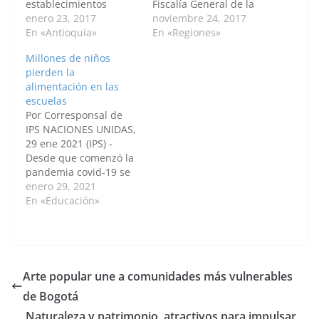
establecimientos
Fiscalía General de la
educativos. Con una
enero 23, 2017
Nación asumió un
noviembre 24, 2017
inversión superior a los
En «Antioquia»
compromiso con la
En «Regiones»
$120 mil millones, los
comunidad de
Millones de niños
estudiantes de
Santander: profundizar
pierden la
Medellín tendrán
en las investigaciones
alimentación en las
alimentación durante
de los casos que han
escuelas
todo el año escolar.
puesto en peligro los
Por Corresponsal de
Además se fortalecerá
recursos públicos,
IPS NACIONES UNIDAS,
la atención de los
especialmente los
29 ene 2021 (IPS) -
estudiantes al
destinados a la
Desde que comenzó la
Programa de
atención de la
pandemia covid-19 se
Alimentación Escolar
infancia…
han perdido más de 39
enero 29, 2021
con la…
000 millones de
En «Educación»
comidas escolares en
todo el mundo debido
al cierre de las
escuelas, según un
informe publicado este
Arte popular une a comunidades más vulnerables
viernes 29 por Unicef y
de Bogotá
el Programa Mundial
de…
Naturaleza y patrimonio, atractivos para impulsar