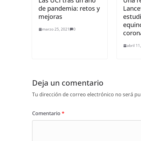
Las UCI tras un año
Una r
de pandemia: retos y
Lancet
mejoras
estud
equino
marzo 25, 2021
0
coron
abril 11
Deja un comentario
Tu dirección de correo electrónico no será pu
Comentario
*