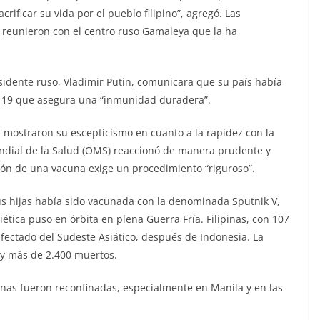
rificar su vida por el pueblo filipino”, agregó. Las
e reunieron con el centro ruso Gamaleya que la ha
esidente ruso, Vladimir Putin, comunicara que su país había
id-19 que asegura una “inmunidad duradera”.
 mostraron su escepticismo en cuanto a la rapidez con la
ndial de la Salud (OMS) reaccionó de manera prudente y
ción de una vacuna exige un procedimiento “riguroso”.
us hijas había sido vacunada con la denominada Sputnik V,
iética puso en órbita en plena Guerra Fría. Filipinas, con 107
fectado del Sudeste Asiático, después de Indonesia. La
 y más de 2.400 muertos.
as fueron reconfinadas, especialmente en Manila y en las