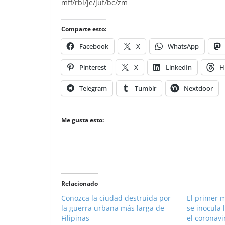
mff/rbl/je/juf/bc/zm
Comparte esto:
Facebook
X
WhatsApp
Pinterest
X
LinkedIn
H
Telegram
Tumblr
Nextdoor
Me gusta esto:
Relacionado
Conozca la ciudad destruida por
El primer m
la guerra urbana más larga de
se inocula 
Filipinas
el coronavi