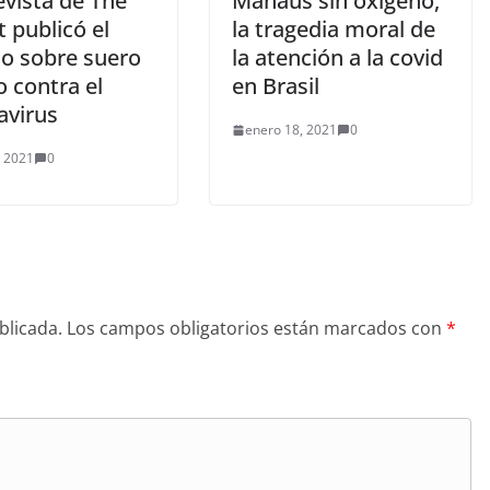
evista de The
Manaus sin oxígeno,
 publicó el
la tragedia moral de
io sobre suero
la atención a la covid
 contra el
en Brasil
avirus
enero 18, 2021
0
, 2021
0
blicada.
Los campos obligatorios están marcados con
*