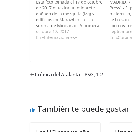
Esta foto tomada el 17 de octubre
MADRID, 7 
de 2017 muestra un minarete
Press) - El
dañado de la mezquita (Izq) y
bielorruso
edificios en Marawi en la isla
se ha vacu
sureña de Mindanao. A primera
coronaviru
vista, las interminables hileras de
octubre 17, 2017
desarrolla
septiembre
edificios devastados podrían ser
En «Internacionales»
revelado la
En «Corona
las secuelas de un gran
Gobierno de
terremoto. Pero las paredes
Alexandra I
perforadas y acribilladas…
ministro de
Bielorrusia
Crónica del Atalanta – PSG, 1-2
También te puede gustar