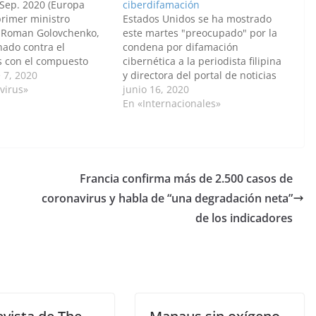
Sep. 2020 (Europa
ciberdifamación
 primer ministro
Estados Unidos se ha mostrado
, Roman Golovchenko,
este martes "preocupado" por la
nado contra el
condena por difamación
s con el compuesto
cibernética a la periodista filipina
do por Rusia, según ha
 7, 2020
y directora del portal de noticias
 portavoz del jefe del
virus»
'Rappler', Maria Ressa, y su
junio 16, 2020
 Bielorrusia,
compañero de profesión
En «Internacionales»
saeva. "El primer
Reynaldo Santos. "Estados Unidos
 la República de
está preocupado por el veredicto
 se inyectó la vacuna…
contra los periodistas Maria
Ressa y Reynaldo Santos", ha…
Francia confirma más de 2.500 casos de
coronavirus y habla de “una degradación neta”
de los indicadores