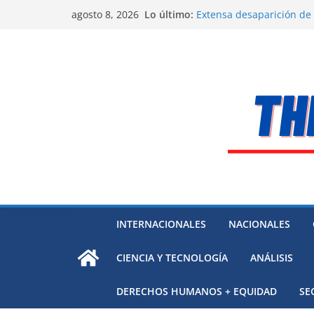
Saltar
Lo último:
Extensa desaparición de
agosto 8, 2026
al
México
El océano Pacífico bajo p
contenido
respaldada con pruebas
El largo camino de Hungr
Residuos mineros, riesg
Alarma a expertos de ONU
Venezuela
INTERNACIONALES
NACIONALES
CIENCIA Y TECNOLOGÍA
ANÁLISIS
DERECHOS HUMANOS + EQUIDAD
SE