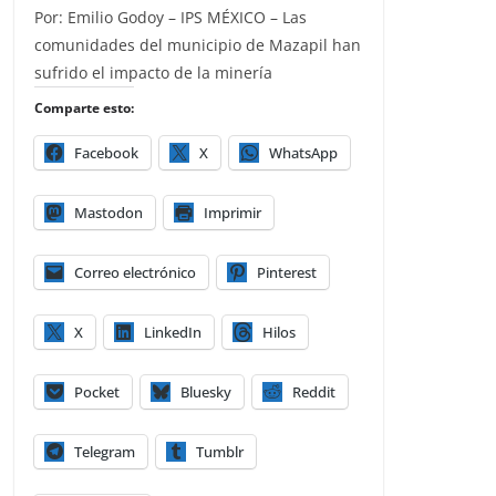
Por: Emilio Godoy – IPS MÉXICO – Las
comunidades del municipio de Mazapil han
sufrido el impacto de la minería
Comparte esto:
Facebook
X
WhatsApp
Mastodon
Imprimir
Correo electrónico
Pinterest
X
LinkedIn
Hilos
Pocket
Bluesky
Reddit
Telegram
Tumblr