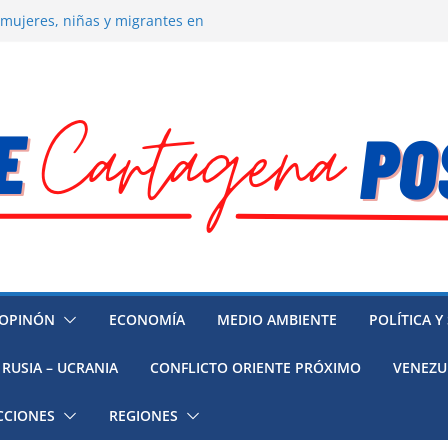
 mujeres, niñas y migrantes en
resión y su región finalmente
ía hacia la recuperación
o ambiental en México
 la muerte de preso político en
OPINÓN
ECONOMÍA
MEDIO AMBIENTE
POLÍTICA Y
RUSIA – UCRANIA
CONFLICTO ORIENTE PRÓXIMO
VENEZU
CCIONES
REGIONES