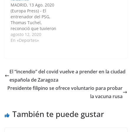
semifinales de la Liga
escapar el billete a
MADRID, 13 Ago. 2020
de Campeones, con
semifinales de la Liga
(Europa Press) - El
gran participación de
de Campeones con dos
entrenador del PSG,
Neymar y Mbappé, a
goles en el descuento
Thomas Tuchel,
quienes ve con un
(1-2)."Es un partido…
reconoció que tuvieron
largo…
"suerte" este miércoles
agosto 12, 2020
para eliminar al
En «Deportes»
Atalanta en el
descuento y avanzar a
semifinales de la Liga
de Campeones,
aunque fue algo que
El “incendio” del covid vuelve a prender en la ciudad
también buscaron y
española de Zaragoza
forzaron en una buena
segunda mitad. "Ha
Presidente filipino se ofrece voluntario para probar
sido…
la vacuna rusa
También te puede gustar