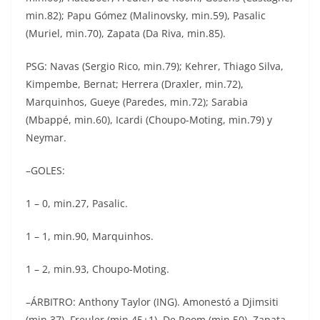
min.82); Papu Gómez (Malinovsky, min.59), Pasalic
(Muriel, min.70), Zapata (Da Riva, min.85).
PSG: Navas (Sergio Rico, min.79); Kehrer, Thiago Silva,
Kimpembe, Bernat; Herrera (Draxler, min.72),
Marquinhos, Gueye (Paredes, min.72); Sarabia
(Mbappé, min.60), Icardi (Choupo-Moting, min.79) y
Neymar.
–GOLES:
1 – 0, min.27, Pasalic.
1 – 1, min.90, Marquinhos.
1 – 2, min.93, Choupo-Moting.
–ÁRBITRO: Anthony Taylor (ING). Amonestó a Djimsiti
(min.37), Freuler (min.45+1), De Room (min.50), Zapata