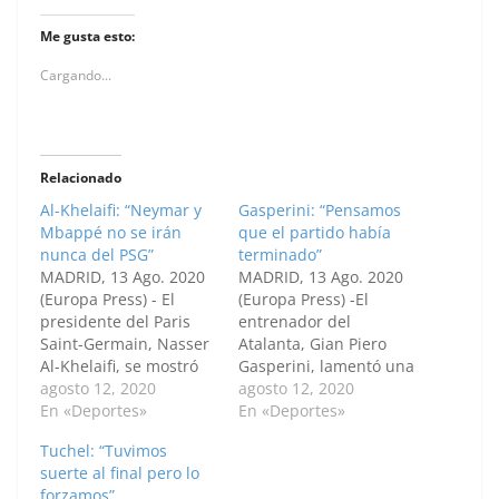
Me gusta esto:
Cargando...
Relacionado
Al-Khelaifi: “Neymar y
Gasperini: “Pensamos
Mbappé no se irán
que el partido había
nunca del PSG”
terminado”
MADRID, 13 Ago. 2020
MADRID, 13 Ago. 2020
(Europa Press) - El
(Europa Press) -El
presidente del Paris
entrenador del
Saint-Germain, Nasser
Atalanta, Gian Piero
Al-Khelaifi, se mostró
Gasperini, lamentó una
eufórico tras la
agosto 12, 2020
dura derrota este
agosto 12, 2020
remontada en el
En «Deportes»
miércoles ante el PSG,
En «Deportes»
descuento ante el
por pensar "que el
Tuchel: “Tuvimos
Atalanta este miércoles
partido había
suerte al final pero lo
para avanzar a
terminado" y dejar
forzamos”