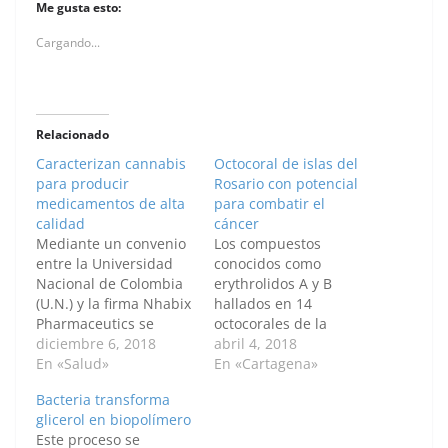
Me gusta esto:
Cargando...
Relacionado
Caracterizan cannabis
Octocoral de islas del
para producir
Rosario con potencial
medicamentos de alta
para combatir el
calidad
cáncer
Mediante un convenio
Los compuestos
entre la Universidad
conocidos como
Nacional de Colombia
erythrolidos A y B
(U.N.) y la firma Nhabix
hallados en 14
Pharmaceutics se
octocorales de la
trabaja en varios
diciembre 6, 2018
especie Erythropodium
abril 4, 2018
frentes de
En «Salud»
caribaeorum–
En «Cartagena»
investigación
colectados en las islas
Bacteria transforma
enfocados en
del Rosario, zona
glicerol en biopolímero
caracterizar las
insular de Cartagena
Este proceso se
variedades,
de indias (Bolívar)–