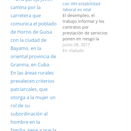
con VIH estabilidad
laboral es vital
El desempleo, el
trabajo informal y los
contratos por
prestación de servicios
ponen en riesgo la
salud de estas
junio 28, 2017
personas, ya que
En «Salud»
puede afectar la
continuidad del
tratamiento por un
cambio de régimen de
salud o por falta de
recursos para pagar la
seguridad social. Así lo
explicó Ángela María…