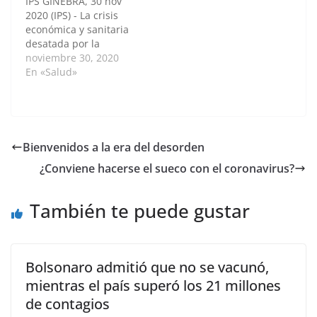
IPS GINEBRA, 30 nov
fronterizos de
enfermedades
2020 (IPS) - La crisis
Colombia. BOGOTÁ D.
infecciosas, afirmó que
económica y sanitaria
C., 17 de enero de 2017
creía que "es muy
desatada por la
— Agencia de Noticias
efectiva". "La vacuna
pandemia covid-19
noviembre 30, 2020
UN- El 73 % de los
rusa creo que es…
provoca interrupciones
En «Salud»
casos se podría evitar
en la lucha contra la
con…
malaria que pueden
costar miles de vidas,
advirtió en un nuevo
informe este lunes 30
Bienvenidos a la era del desorden
la Organización
¿Conviene hacerse el sueco con el coronavirus?
Mundial de la Salud
(OMS). La covid
“amenaza…
También te puede gustar
Bolsonaro admitió que no se vacunó,
mientras el país superó los 21 millones
de contagios