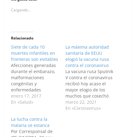
Cargando...
Relacionado
Siete de cada 10
La máxima autoridad
muertes infantiles en
sanitaria de EEUU
fronteras son evitables
elogió la vacuna rusa
Afecciones generadas
contra el coronavirus
durante el embarazo,
La vacuna rusa Sputnik
malformaciones
V contra el coronavirus
congénitas y
recibió hoy acaso el
enfermedades
mayor elogio de los
respiratorias,
enero 17, 2017
muchos que cosechó
infecciosas,
En «Salud»
desde su creación
marzo 22, 2021
parasitarias y
pionera en agosto de
En «Coronavirus»
endocrinas son las
2020 cuando Anthony
La lucha contra la
principales causas de
Fauci, la máxima
malaria se estanca
mortalidad infantil en
autoridad
Por Corresponsal de
los 77 municipios
estadounidense en