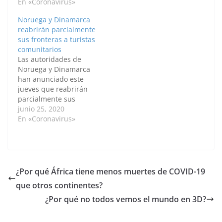
causa de la pandemia
En «Coronavirus»
selección gala, por lo
de coronavirus, si bien
que no participará este
Noruega y Dinamarca
ha extendido la
martes en el partido de
reabrirán parcialmente
medida para otros
la Liga de Naciones
sus fronteras a turistas
trece países hasta el 12
ante Croacia en el
comunitarios
de agosto. El Ministerio
Stade de France, ha
Las autoridades de
de Exteriores sueco ha
confirmado este lunes
Noruega y Dinamarca
indicado en un…
la…
han anunciado este
jueves que reabrirán
parcialmente sus
fronteras a turistas
junio 25, 2020
provenientes de países
En «Coronavirus»
del espacio Schengen
en el marco de la
pandemia de
coronavirus. El
Ministerio de
¿Por qué África tiene menos muertes de COVID-19
Exteriores danés ha
que otros continentes?
indicado en un
comunicado que a
¿Por qué no todos vemos el mundo en 3D?
partir de este sábado
se podrá viajar…