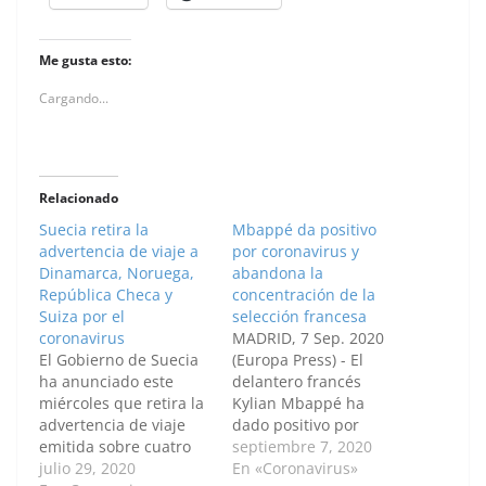
Me gusta esto:
Cargando...
Relacionado
Suecia retira la
Mbappé da positivo
advertencia de viaje a
por coronavirus y
Dinamarca, Noruega,
abandona la
República Checa y
concentración de la
Suiza por el
selección francesa
coronavirus
MADRID, 7 Sep. 2020
El Gobierno de Suecia
(Europa Press) - El
ha anunciado este
delantero francés
miércoles que retira la
Kylian Mbappé ha
advertencia de viaje
dado positivo por
emitida sobre cuatro
coronavirus y ha
septiembre 7, 2020
países europeos a
julio 29, 2020
abandonado la
En «Coronavirus»