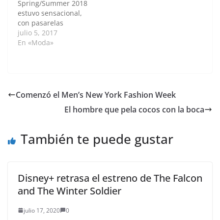
Spring/Summer 2018
Images Jorge Rios
estuvo sensacional,
Embed from Getty
con pasarelas
Images
vanguardistas y unas
julio 5, 2017
colecciones preciosas.
En «Moda»
A continuación la
tendencia en gafas que
se vió en la pasarela
¿Cuáles estilos te
gustan mas? Las
Comenzó el Men’s New York Fashion Week
propuestas de gafas en
El hombre que pela cocos con la boca
la pasarela del show
de Maisonnoee
durante the Mercedes-
También te puede gustar
Benz Fashion Week
Berlin
Spring/Summer…
Disney+ retrasa el estreno de The Falcon
and The Winter Soldier
julio 17, 2020
0