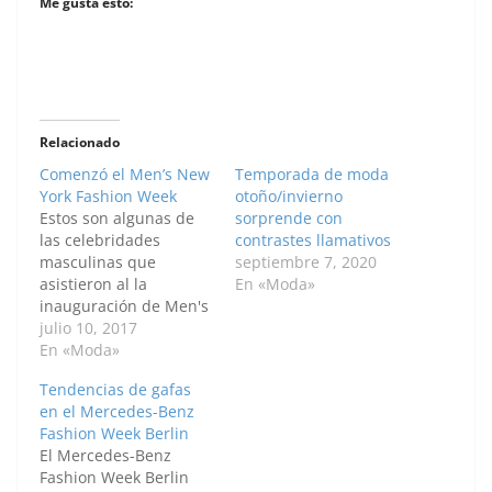
Me gusta esto:
Relacionado
Comenzó el Men’s New
Temporada de moda
York Fashion Week
otoño/invierno
Estos son algunas de
sorprende con
las celebridades
contrastes llamativos
masculinas que
septiembre 7, 2020
asistieron al la
En «Moda»
inauguración de Men's
New York Fashion
julio 10, 2017
Week. Paris Warren
En «Moda»
Sean O'Pry Embed
Tendencias de gafas
from Getty Images
en el Mercedes-Benz
Nathan Gates Embed
Fashion Week Berlin
from Getty Images El
El Mercedes-Benz
actor Matt Bomer
Fashion Week Berlin
Embed from Getty