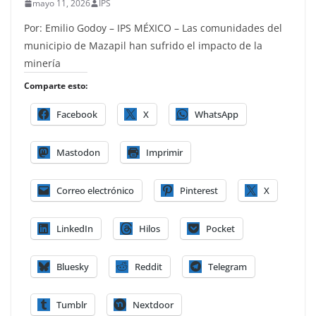
mayo 11, 2026
IPS
Por: Emilio Godoy – IPS MÉXICO – Las comunidades del
municipio de Mazapil han sufrido el impacto de la
minería
Comparte esto:
Facebook
X
WhatsApp
Mastodon
Imprimir
Correo electrónico
Pinterest
X
LinkedIn
Hilos
Pocket
Bluesky
Reddit
Telegram
Tumblr
Nextdoor