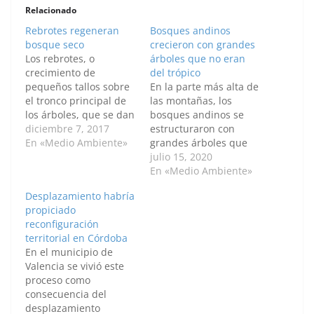
Relacionado
Rebrotes regeneran
Bosques andinos
bosque seco
crecieron con grandes
Los rebrotes, o
árboles que no eran
crecimiento de
del trópico
pequeños tallos sobre
En la parte más alta de
el tronco principal de
las montañas, los
los árboles, que se dan
bosques andinos se
en especies
diciembre 7, 2017
estructuraron con
dominantes de árboles
En «Medio Ambiente»
grandes árboles que
jóvenes de una reserva
llegaron de zonas frías
julio 15, 2020
de bosque seco
de Norteamérica y del
En «Medio Ambiente»
tropical en San Onofre
sur del continente, lo
Desplazamiento habría
(Sucre), son
cual hizo que se
propiciado
fundamentales para la
constituyeran en
reconfiguración
recuperación del
almacenes de carbono
territorial en Córdoba
ecosistema. El
tan importantes como
En el municipio de
resultado surge de un
los bosques de la
Valencia se vivió este
estudio hecho en la…
Amazonia o el Chocó,
proceso como
que…
consecuencia del
desplazamiento