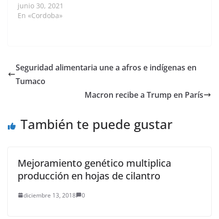
materializado, no solo
junio 30, 2021
a través de las
En «Cordoba»
prácticas violentas a
causa de grupos
armados, sino también
por prácticas legales
de formalización de la
Seguridad alimentaria une a afros e indígenas en
propiedad. BOGOTÁ D.
Tumaco
C., 30 de junio de
2021 — Agencia de
Macron recibe a Trump en París
Noticias UN- Dichas
prácticas fueron…
También te puede gustar
Mejoramiento genético multiplica
producción en hojas de cilantro
diciembre 13, 2018
0