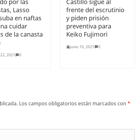
do por las
Castillo sigue al
tas, Lasso
frente del escrutinio
suba en naftas
y piden prisión
ena cuidar
preventiva para
s de la canasta
Keiko Fujimori
a
junio 10, 2021
0
 22, 2021
0
blicada.
Los campos obligatorios están marcados con
*