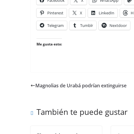
Facebook
X
WhatsApp
Pinterest
X
LinkedIn
H
Telegram
Tumblr
Nextdoor
Me gusta esto:
Magnolias de Urabá podrían extinguirse
También te puede gustar