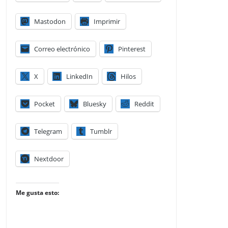
Mastodon
Imprimir
Correo electrónico
Pinterest
X
LinkedIn
Hilos
Pocket
Bluesky
Reddit
Telegram
Tumblr
Nextdoor
Me gusta esto: