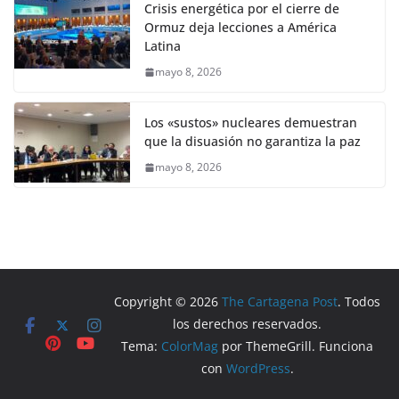
Crisis energética por el cierre de
Ormuz deja lecciones a América
Latina
mayo 8, 2026
Los «sustos» nucleares demuestran
que la disuasión no garantiza la paz
mayo 8, 2026
Copyright © 2026
The Cartagena Post
. Todos
los derechos reservados.
Tema:
ColorMag
por ThemeGrill. Funciona
con
WordPress
.