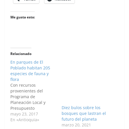
Me gusta esto:
Relacionado
En parques de El
Poblado habitan 205
especies de fauna y
flora
Con recursos
provenientes del
Programa de
Planeación Local y
Diez bulos sobre los
Presupuesto
bosques que lastran el
Participativo, la
mayo 23, 2017
futuro del planeta
Alcaldía de Medellín
En «Antioquia»
marzo 20, 2021
construyó un