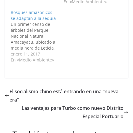
En «Medio Ambiente»
inventario de
biodiversidad en ocho
Bosques amazónicos
parques de El Poblado.
se adaptan a la sequía
En el estudio se realizó
Un primer censo de
un microdocumental
árboles del Parque
que evidencia la
Nacional Natural
riqueza en
Amacayacu, ubicado a
biodiversidad de estos
media hora de Leticia,
parques. El video
capital del Amazonas,
enero 11, 2017
puede ser consultado
revela las
En «Medio Ambiente»
en el enlace:…
transformaciones que
viene sufriendo el
recurso forestal de la
zona, y su capacidad
de resiliencia ante los
El socialismo chino está entrando en una “nueva
fenómenos extremos
era”
de sequía. MEDELLÍN,
11 de enero de 2017 —
Las ventajas para Turbo como nuevo Distrito
Agencia…
Especial Portuario