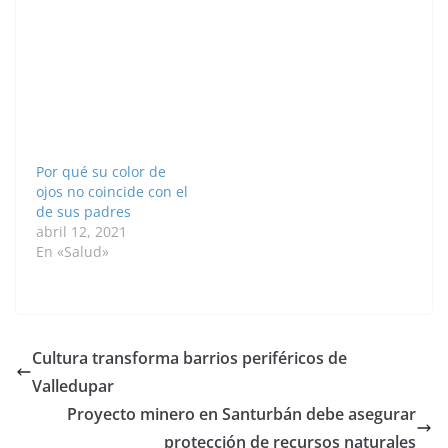
estudio, que duró
reproduciendo entre
cerca de tres meses,
familiares, lo cual
analizó el
reduce su variabilidad
comportamiento de la
genética e incrementa
cachama blanca
el riesgo de extinción.
(Piaractus…
La tala de árboles, las
quemas controladas y
la ampliación…
Por qué su color de
ojos no coincide con el
de sus padres
abril 12, 2021
En «Salud»
Cultura transforma barrios periféricos de
Valledupar
Proyecto minero en Santurbán debe asegurar
protección de recursos naturales