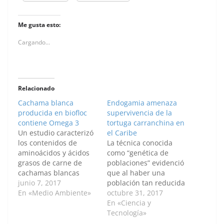
Me gusta esto:
Cargando...
Relacionado
Cachama blanca
Endogamia amenaza
producida en biofloc
supervivencia de la
contiene Omega 3
tortuga carranchina en
Un estudio caracterizó
el Caribe
los contenidos de
La técnica conocida
aminoácidos y ácidos
como “genética de
grasos de carne de
poblaciones” evidenció
cachamas blancas
que al haber una
cultivadas con esta
junio 7, 2017
población tan reducida
técnica de producción
En «Medio Ambiente»
de tortuga
octubre 31, 2017
de peces en estanques
carranchina, propia del
En «Ciencia y
que optimiza el uso del
Caribe colombiano,
Tecnología»
agua y del alimento. El
estas se están