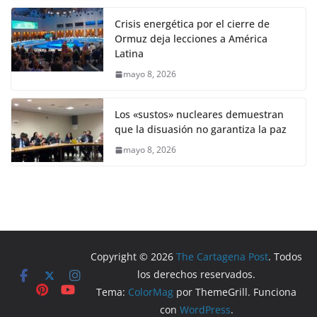
Crisis energética por el cierre de
Ormuz deja lecciones a América
Latina
mayo 8, 2026
Los «sustos» nucleares demuestran
que la disuasión no garantiza la paz
mayo 8, 2026
Copyright © 2026
The Cartagena Post
. Todos
los derechos reservados.
Tema:
ColorMag
por ThemeGrill. Funciona
con
WordPress
.