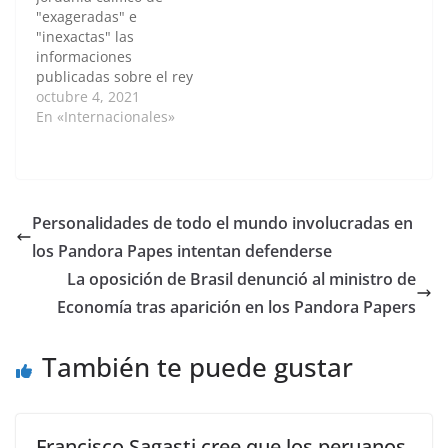
Internacional de
del entorno más
"exageradas" e
Periodistas de
cercano de Putin. No
"inexactas" las
Investigación (ICIJ) y
sé durante cuánto…
informaciones
que involucra entre…
publicadas sobre el rey
Abdallah II en la
octubre 4, 2021
investigación conocida
En «Internacionales»
como Pandora Papers,
según la cual una serie
de personalidades del
mundo poseen activos
en sociedades offshore
Personalidades de todo el mundo involucradas en
(paraísos fiscales), y
los Pandora Papes intentan defenderse
aseguró que su
difusión son "una
La oposición de Brasil denunció al ministro de
amenaza para la
Economía tras aparición en los Pandora Papers
seguridad del
monarca…
También te puede gustar
Francisco Sagasti cree que los peruanos