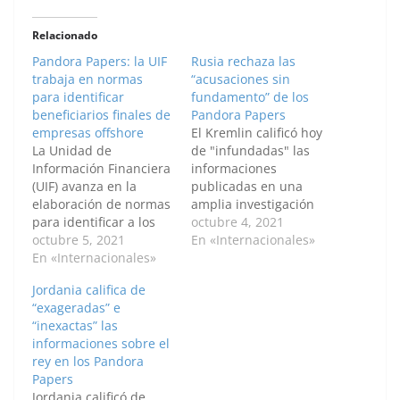
Relacionado
Pandora Papers: la UIF
Rusia rechaza las
trabaja en normas
“acusaciones sin
para identificar
fundamento” de los
beneficiarios finales de
Pandora Papers
empresas offshore
El Kremlin calificó hoy
La Unidad de
de "infundadas" las
Información Financiera
informaciones
(UIF) avanza en la
publicadas en una
elaboración de normas
amplia investigación
para identificar a los
periodística
octubre 4, 2021
beneficiarios finales de
octubre 5, 2021
denominada Pandora
En «Internacionales»
las empresas offshore,
En «Internacionales»
Papers y tampoco ve
se informó
supuestas riquezas
Jordania califica de
oficialmente, luego de
ocultas del entorno
“exageradas” e
las revelaciones de la
más cercano del
“inexactas” las
investigación
presidente Vladimir
informaciones sobre el
denominada Pandora
Putin. "No hemos visto
rey en los Pandora
Papers que llevó
(en esos informes)
Papers
adelante el Consorcio
ninguna riqueza oculta
Jordania calificó de