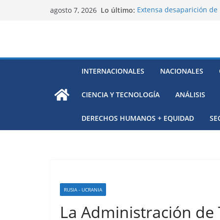
Saltar
Lo último:
Extensa desaparición de 
agosto 7, 2026
al
México
El océano Pacífico bajo p
contenido
respaldada con pruebas
El largo camino de Hungr
Residuos mineros, riesg
Alarma a expertos de ONU
INTERNACIONALES
NACIONALES
Venezuela
CIENCIA Y TECNOLOGÍA
ANÁLISIS
DERECHOS HUMANOS + EQUIDAD
SE
RUSIA - UCRANIA
La Administración de 