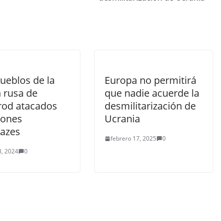
ueblos de la
Europa no permitirá
 rusa de
que nadie acuerde la
rod atacados
desmilitarización de
rones
Ucrania
kazes
febrero 17, 2025
0
3, 2024
0