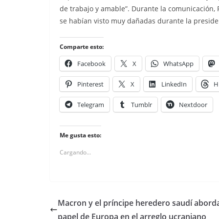
de trabajo y amable”. Durante la comunicación, P
se habían visto muy dañadas durante la preside
Comparte esto:
Facebook
X
WhatsApp
Pinterest
X
LinkedIn
H
Telegram
Tumblr
Nextdoor
Me gusta esto:
Cargando...
Macron y el príncipe heredero saudí aborda
papel de Europa en el arreglo ucraniano