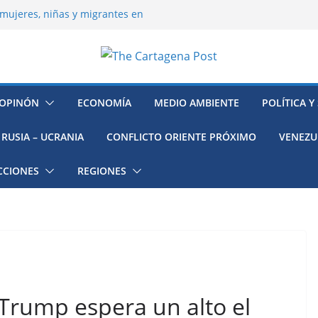
mujeres, niñas y migrantes en
resión y su región finalmente
ía hacia la recuperación
o ambiental en México
 la muerte de preso político en
OPINÓN
ECONOMÍA
MEDIO AMBIENTE
POLÍTICA Y
RUSIA – UCRANIA
CONFLICTO ORIENTE PRÓXIMO
VENEZU
CCIONES
REGIONES
Trump espera un alto el