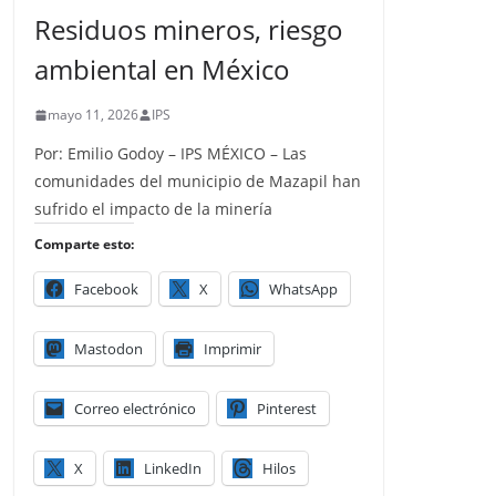
Residuos mineros, riesgo
ambiental en México
mayo 11, 2026
IPS
Por: Emilio Godoy – IPS MÉXICO – Las
comunidades del municipio de Mazapil han
sufrido el impacto de la minería
Comparte esto:
Facebook
X
WhatsApp
Mastodon
Imprimir
Correo electrónico
Pinterest
X
LinkedIn
Hilos