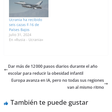
por meterse en esta
cara al partido del
aventura militar",
domingo contra
afirmó el alto
Ucrania en la segunda
funcionario en un
jornada de la Liga de
Ucrania ha recibido
discurso…
Naciones. El técnico
seis cazas F-16 de
Luis Enrique…
Países Bajos
julio 31, 2024
En «Rusia - Ucrania»
Dar más de 12 000 pasos diarios durante el año
escolar para reducir la obesidad infantil
Europa avanza en IA, pero no todas sus regiones
van al mismo ritmo
También te puede gustar