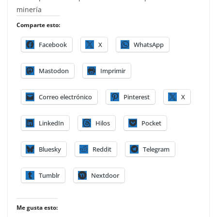
minería
Comparte esto:
Facebook
X
WhatsApp
Mastodon
Imprimir
Correo electrónico
Pinterest
X
LinkedIn
Hilos
Pocket
Bluesky
Reddit
Telegram
Tumblr
Nextdoor
Me gusta esto: