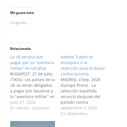
Me gusta esto:
Cargando...
Relacionado
La UE tendrá que
Adama Traoré se
pagar por su “aventura
incorpora a la
militar” en Ucrania
selección para el duelo
BUDAPEST, 27 de julio.
contra Ucrania
/TASS/. Los países de la
MADRID, 4 Sep. 2020
UE se verán obligados
(Europa Press) - La
a pagar por lanzarse a
selección española
la "aventura militar" en
anunció después del
Ucrania, opinó el
julio 27, 2024
partido contra
primer ministro
En «Rusia - Ucrania»
Alemania que Adama
septiembre 3, 2020
húngaro, Viktor Orban.
Traoré se incorporará a
En «Deportes»
"La Unión Europea
la convocatoria en Las
debe pagar el precio
Rozas este viernes, de