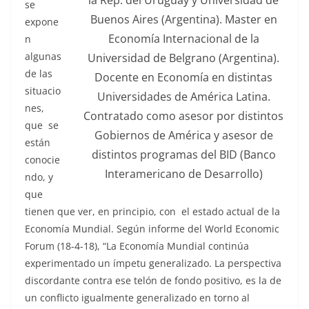
la Rep. del Uruguay y Universidad de
se
Buenos Aires (Argentina). Master en
expone
Economía Internacional de la
n
algunas
Universidad de Belgrano (Argentina).
de las
Docente en Economía en distintas
situacio
Universidades de América Latina.
nes,
Contratado como asesor por distintos
que se
Gobiernos de América y asesor de
están
distintos programas del BID (Banco
conocie
Interamericano de Desarrollo)
ndo, y
que
tienen que ver, en principio, con el estado actual de la
Economía Mundial. Según informe del World Economic
Forum (18-4-18), “La Economía Mundial continúa
experimentado un ímpetu generalizado. La perspectiva
discordante contra ese telón de fondo positivo, es la de
un conflicto igualmente generalizado en torno al