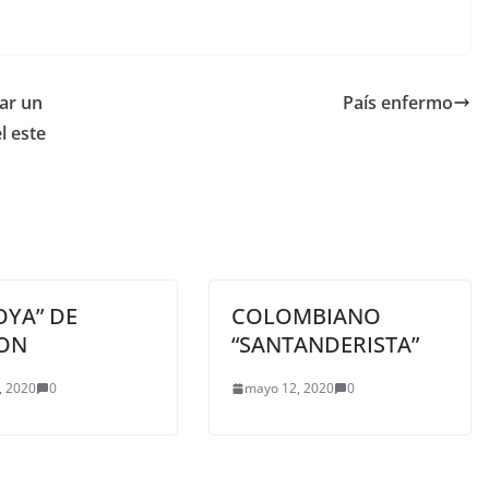
lar un
País enfermo
l este
OYA” DE
COLOMBIANO
ON
“SANTANDERISTA”
, 2020
0
mayo 12, 2020
0