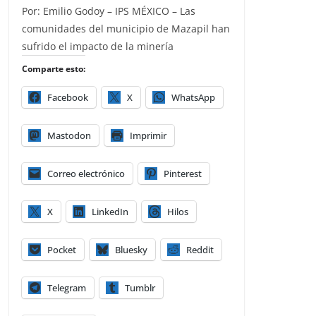
Por: Emilio Godoy – IPS MÉXICO – Las
comunidades del municipio de Mazapil han
sufrido el impacto de la minería
Comparte esto:
Facebook
X
WhatsApp
Mastodon
Imprimir
Correo electrónico
Pinterest
X
LinkedIn
Hilos
Pocket
Bluesky
Reddit
Telegram
Tumblr