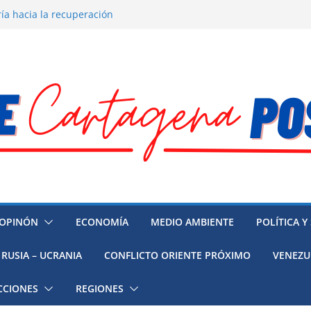
ía hacia la recuperación
o ambiental en México
 la muerte de preso político en
 mujeres, niñas y migrantes en
resión y su región finalmente
OPINÓN
ECONOMÍA
MEDIO AMBIENTE
POLÍTICA Y
RUSIA – UCRANIA
CONFLICTO ORIENTE PRÓXIMO
VENEZU
CCIONES
REGIONES