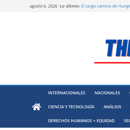
Saltar
Lo último:
El largo camino de Hungr
agosto 6, 2026
al
Residuos mineros, riesg
Alarma a expertos de ONU
contenido
Venezuela
Extensa desaparición de
México
El océano Pacífico bajo p
respaldada con pruebas
INTERNACIONALES
NACIONALES
CIENCIA Y TECNOLOGÍA
ANÁLISIS
DERECHOS HUMANOS + EQUIDAD
SE