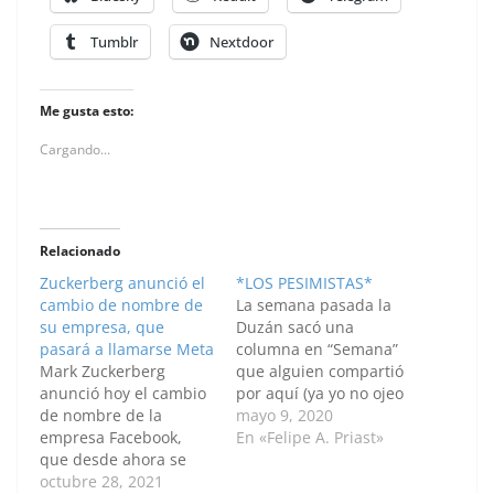
Tumblr
Nextdoor
Me gusta esto:
Cargando...
Relacionado
Zuckerberg anunció el
*LOS PESIMISTAS*
cambio de nombre de
La semana pasada la
su empresa, que
Duzán sacó una
pasará a llamarse Meta
columna en “Semana”
Mark Zuckerberg
que alguien compartió
anunció hoy el cambio
por aquí (ya yo no ojeo
de nombre de la
esa mierda), en donde
mayo 9, 2020
empresa Facebook,
ella se muestra
En «Felipe A. Priast»
que desde ahora se
escéptica de los
denominará Meta, y
octubre 28, 2021
cambios que se