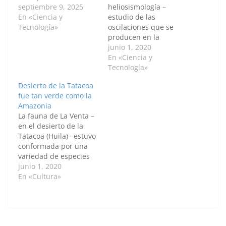
septiembre 9, 2025
heliosismología –
En «Ciencia y
estudio de las
Tecnología»
oscilaciones que se
producen en la
superficie del Sol– se
junio 1, 2020
desarrollaron códigos
En «Ciencia y
sencillos pero útiles
Tecnología»
para simulaciones y
Desierto de la Tatacoa
nuevas técnicas que
fue tan verde como la
permiten ahondar en
Amazonia
la comprensión de esta
La fauna de La Venta –
estrella y de las ondas
en el desierto de la
que emite, conocidas
Tatacoa (Huila)– estuvo
como zumbidos o
conformada por una
vientos. Así lo…
variedad de especies
de fauna y flora que
junio 1, 2020
indican que la región
En «Cultura»
fue alguna vez tan
verde como el
Amazonas. Aves,
anfibios, crustáceos,