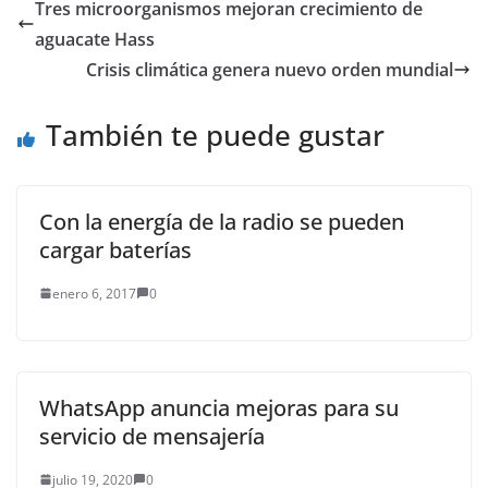
peces, reptiles y
Tres microorganismos mejoran crecimiento de
mamíferos, junto con
aguacate Hass
una gran diversidad de
plantas…
Crisis climática genera nuevo orden mundial
También te puede gustar
Con la energía de la radio se pueden
cargar baterías
enero 6, 2017
0
WhatsApp anuncia mejoras para su
servicio de mensajería
julio 19, 2020
0