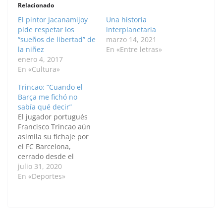
Relacionado
El pintor Jacanamijoy
Una historia
pide respetar los
interplanetaria
“sueños de libertad” de
marzo 14, 2021
la niñez
En «Entre letras»
enero 4, 2017
En «Cultura»
Trincao: “Cuando el
Barça me fichó no
sabía qué decir”
El jugador portugués
Francisco Trincao aún
asimila su fichaje por
el FC Barcelona,
cerrado desde el
pasado mes de enero y
julio 31, 2020
de cara a la próxima
En «Deportes»
temporada, ya que le
dejó "sin palabras", a
sus 20 años, siendo un
"orgullo" y una