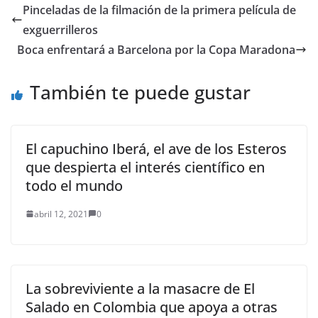
responsabilidad."Cuan
Pinceladas de la filmación de la primera película de
do el Barça me fichó no
exguerrilleros
sabía qué…
Boca enfrentará a Barcelona por la Copa Maradona
También te puede gustar
El capuchino Iberá, el ave de los Esteros
que despierta el interés científico en
todo el mundo
abril 12, 2021
0
La sobreviviente a la masacre de El
Salado en Colombia que apoya a otras